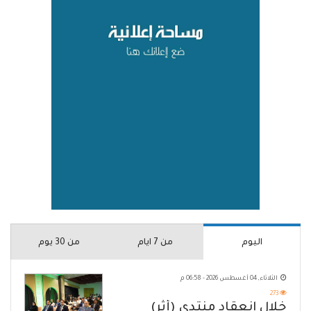
اليوم
من 7 ايام
من 30 يوم
الثلاثاء, 04 أغسطس 2026 - 06:58 م
273
خلال انعقاد منتدى (أثر)