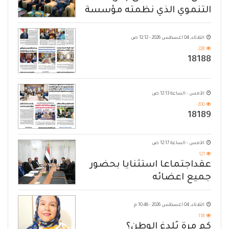
التنموي الذي نظمته مؤسسة
حضرموت
الثلاثاء, 04 أغسطس 2026 - 12:12 ص
228
18188
الأمس - الساعة 12:13 ص
200
18189
الأمس - الساعة 12:17 ص
121
عقداجتماعا استثنايا بحضور
جميع اعضائه
الثلاثاء, 04 أغسطس 2026 - 10:46 م
118
كم مرة يُلدغ الوطن؟