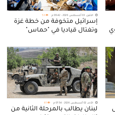
الاثنين, 03 أغسطس 2026 - 09:42 م
53
إسرائيل متخوفة من خطة غزة
ي
وتغتال قياديا في "حماس"
الأحد, 02 أغسطس 2026 - 07:54 م
61
ى
لبنان يطالب بالمرحلة الثانية من