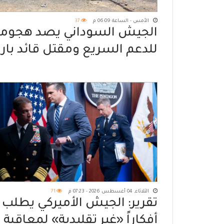
الأمس - الساعة 06:09 م
37
الجيش السوداني يصد هجوما
للدعم السريع ومقتل قائد بارز
غرب دارفور
الثلاثاء, 04 أغسطس 2026 - 07:23 م
71
تقرير: الجيش الأميركي يطلب
أفكاراً «غير تقليدية» لمعاقبة