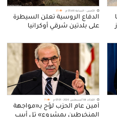
الأمس - الساعة 05:46 م
35
الدفاع الروسية تعلن السيطرة
على بلدتين شرقي أوكرانيا
الثلاثاء, 04 أغسطس 2026 - 07:01 م
71
أمين عام الحزب لوّح بـ«مواجهة
المنخرطين بمشروع» تل أبيب