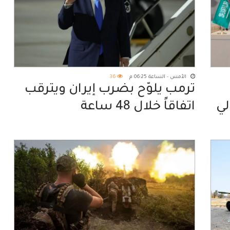
الأمس - الساعة 06:25 م
36
ترمب يلوّح بضرب إيران ويترقب
لي
اتفاقاً خلال 48 ساعة