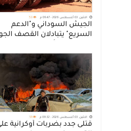
الاثنين, 03 أغسطس 2026 - 09:47 م
53
الجيش السوداني و"الدعم
السريع" يتبادلان القصف الجو
وتعزيزات لتأمين طريق
الصادرات
الاثنين, 03 أغسطس 2026 - 09:32 م
51
قتلى جدد بضربات أوكرانية عل