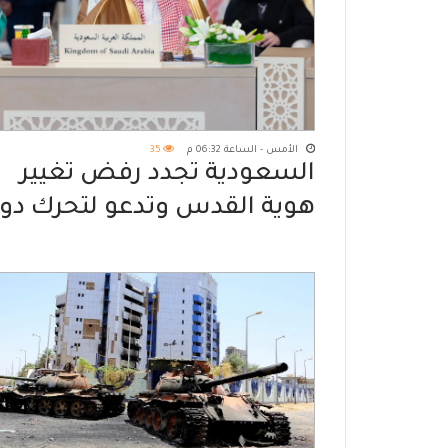
الأمس - الساعة 06:32 م
35
السعودية تجدد رفض تغيير
هوية القدس وتدعو لتحرك دو