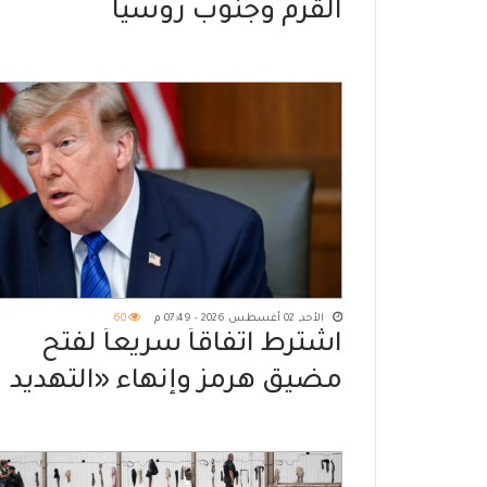
القرم وجنوب روسيا
الأحد, 02 أغسطس 2026 - 07:49 م
60
اشترط اتفاقاً سريعاً لفتح
مضيق هرمز وإنهاء «التهديد
النووي»