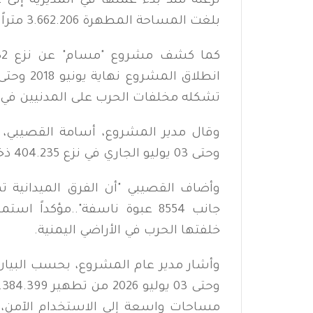
بلغت المساحة المطهرة 3.662.206 متراً مربعاً من الأراضي.
تشكله مخلفات الحرب على المدنيين في 
وقال مدير المشروع، أسامة القصيبي، 
وحتى 03 يوليو الجاري في نزع 404.235 ذخيرة غير منفجرة، و151.994 لغماً مضاداً للدبابات".
جانب 8554 عبوة ناسفة"..مؤكدا
خلفتها الحرب في الأراضي اليمنية.
وأشار مدير عام المشروع، بحسب البيا
مساحات واسعة إلى الاستخدام الآمن،