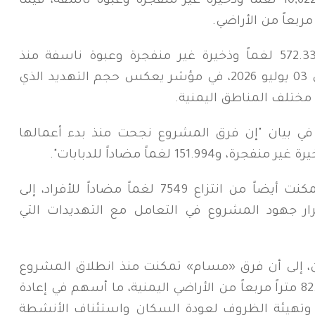
نزعته منذ بدء عملها في المديرية إلى 10,622 لغماً وذخيرة غير منفجرة وعبوة ناسفة، فيما
كما كشف مشروع "مسام" عن نزع 572.332 لغماً وذخيرة غير منفجرة وعبوة ناسفة منذ
انطلاق المشروع نهاية يونيو 2018 وحتى 03 يوليو 2026، في مؤشر يعكس حجم التهديد الذي
مختلف المناطق اليمنية.
في بيان "إن فرق المشروع نجحت منذ بدء أعمالها
وأضاف القصيبي "أن الفرق الميدانية تمكنت أيضاً من انتزاع 7549 لغماً مضاداً للأفراد، إلى
ً استمرار جهود المشروع في التعامل مع التهديدات التي
ن، إلى أن فرق «مسام» تمكنت منذ انطلاق المشروع
وحتى 03 يوليو 2026 من تطهير 82.384.399 متراً مربعاً من الأراضي اليمنية، ما أسهم في إعادة
 وتهيئة الظروف لعودة السكان واستئناف الأنشطة