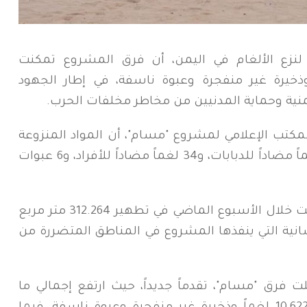
نزع الألغام في اليمن، أن فرق المشروع تمكنت
اضي من نزع 1207 لغماً وذخيرة غير منفجرة وعبوة ناسفة، في إطار الجهود
يمنية وحماية المدنيين من مخاطر مخلفات الحرب.
مكتب الإعلامي لمشروع "مسام"، أن المواد المنزوعة
شملت 1065 ذخيرة غير منفجرة، و102 لغماً مضاداً للدبابات، و34 لغماً مضاداً للأفراد، و6 عبوات
وأشار البيان الى أن الفرق الميدانية نجحت خلال الأسبوع الماضي في تطهير 312.264 متر مربع
سانية التي ينفذها المشروع في المناطق المتضررة من
رق "مسام"، تقدماً جديداً، حيث ارتفع إجمالي ما