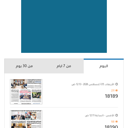
اليوم
من 7 ايام
من 30 يوم
الأربعاء, 05 أغسطس 2026 - 12:13 ص
231
18189
الأمس - الساعة 12:11 ص
168