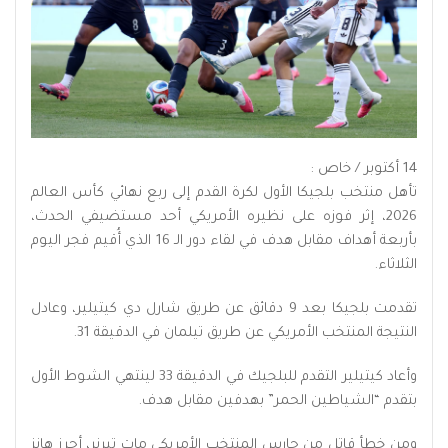
14 أكتوبر / خاص :
تأهل منتخب بلجيكا الأول لكرة القدم إلى ربع نهائي كأس العالم
2026، إثر فوزه على نظيره الأمريكي أحد مستضيفي الحدث،
بأربعة أهداف مقابل هدف في لقاء دور الـ 16 الذي أُقيم فجر اليوم
الثلاثاء.
تقدمت بلجيكا بعد 9 دقائق عن طريق شارل دي كيتيلير، وعادل
النتيجة المنتخب الأمريكي عن طريق تيلمان في الدقيقة 31.
وأعاد كيتيلير التقدم للبلجيك في الدقيقة 33 لينتهي الشوط الأول
بتقدم “الشياطين الحمر” بهدفين مقابل هدف.
ومن خطأ قاتل من حارس المنتخب الأمريكي مات تيرنر، أحرز هانز