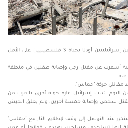
قال مسؤولو ‌صحة بقطاع غزة إن غارتين إسرائيليتين أودتا بحياة 3 فلسطينيين على الأقل
ية أسفرت عن مقتل رجل وإصابة طفلين في منطقة
غزة.
 مقاتلي حركة "حماس".
اليوم شنت إسرائيل غارة جوية أخرى بالقرب من
 مقتل شخص وإصابة خمسة آخرين، ‌ولم ⁠يعلق الجيش
كرر منذ التوصل إلى وقف لإطلاق النار مع "حماس"
ائلة إنها تستهدف مسلحين يهددون قواتها أو ممن