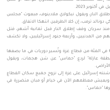
أكتوبر ‌2023.
لاق النار، ويقول نيكولاي ملادينوف، مبعوث "مجلس
ي دونالد ترمب، ‌إن كلا الطرفين انتهكا الاتفاق.
 منذ سريان وقف إطلاق النار قبل ثمانية أشهر، قتل
طينياً، ‌معظمهم من المدنيين، وأربعة جنود إسرائيليين، ولا تكشف
وتسيطر ⁠قوات ⁠إسرائيلية على أكثر من 60 في المئة من قطاع غزة وتُسير دوريات في ما يصفها
 "منطقة عازلة" لردع "حماس" عن شن هجمات، ويقول
لأراضي.
شنته إسرائيل على غزة إلى نزوح جميع سكان القطاع
ة، ويعيش معظمهم الآن في خيام أو مبان متضررة في
ها "حماس".