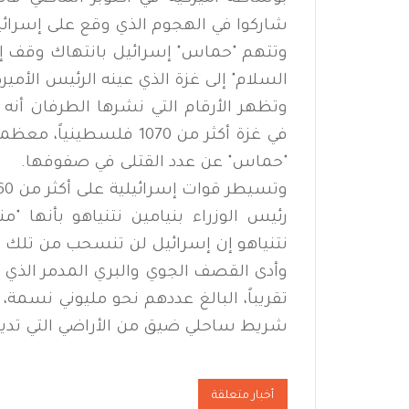
شاركوا في الهجوم الذي وقع على ⁠إسرائيل في 
وتتهم "حماس" إسرائيل بانتهاك ‌وقف إط
السلام" ‌إلى غزة الذي عينه الرئيس الأميرك
وتظهر الأرقام التي نشرها الطرفان أنه
في غزة أكثر من 1070 فلس
"حماس" عن عدد القتلى في صفوفها.
رئيس الوزراء بنيامين نتنياهو بأنها
نتنياهو إن إسرائيل لن تنسحب من تلك ا
وأدى القصف الجوي والبري المدمر الذي 
تقريباً، البالغ عددهم نحو مليوني نسم
شريط ساحلي ضيق من الأراضي التي تدير
أخبار متعلقة