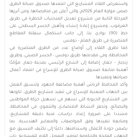
واستعرض اللقاء المشاريع التي اعتمدها صندوق صيانة الطرق
ضمن موازنة العام 2026م، والتي أُعلن عن مناقصاتها، ومن أبرزها
المرحلة الثانية من مشروع تعديل المنحنيات الخطرة في طريق
العرقوب، ومشروع إعادة إنشاء وتأهيل الجسر السطحي على
خط (90) بوادي بنا، إلى جانب استكمال سفلتة المقاطع
المتضررة في طريق العلم - دوفس.
كما تطرق اللقاء إلى أوضاع عدد من الطرق المتضررة في
المحافظة، وفي مقدمتها طريق دوفس - الجسر الصيني، وطريق
زنجبار – جعار، إضافة إلى الشارع الرئيسي بمدينة جعار، مؤكدًا
أهمية متابعة صندوق صيانة الطرق للإسراع في اعتماد أعمال
صيانتها وتنفيذها.
وأكد المحافظ الرباش أهمية مضاعفة الجهود وتنسيق العمل
بين الجهات المعنية للإسراع في تنفيذ مشاريع الطرق، لكونها
من المشاريع الحيوية التي تسهم في تسهيل حركة المواطنين
والبضائع، وتحفز النشاط الاقتصادي والتنموي في المحافظة،
مشددا على ضرورة إعداد دراسات فنية دقيقة للمشاريع،
ومتابعة تنفيذها وفق المواصفات والمعايير الهندسية، بما
يضمن جودة الأعمال واستدامتها، داعيًا إلى تكثيف التنسيق مع
الجهات المانحة والحكومة لتوفير التمويل اللازم للمشاريع ذات