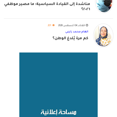
مناشدة إلى القيادة السياسية: ما مصير موظفي
٢٠٢٦؟
الثلاثاء, 04 أغسطس 2026
201
الهام محمد زارعي
كم مرة يُلدغ الوطن؟