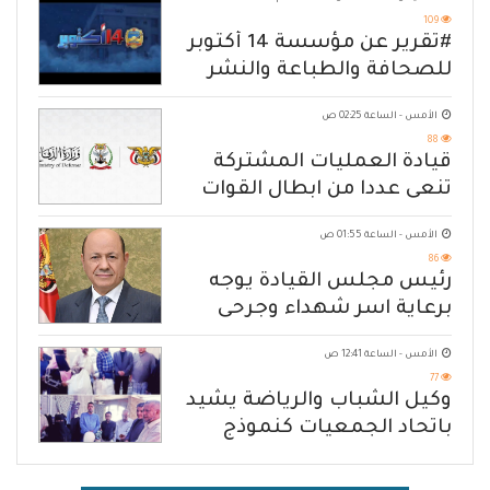
109
#تقرير عن مؤسسة 14 أكتوبر
للصحافة والطباعة والنشر
الأمس - الساعة 02:25 ص
88
قيادة العمليات المشتركة
تنعى عددا من ابطال القوات
المسلحة
الأمس - الساعة 01:55 ص
86
رئيس مجلس القيادة يوجه
برعاية اسر شهداء وجرحى
الهجوم الإرهابي الحوثي والرد
الأمس - الساعة 12:41 ص
الحازم على مصدر التهديد
77
وكيل الشباب والرياضة يشيد
باتحاد الجمعيات كنموذج
للانتقال من الإغاثة إلى التنمية