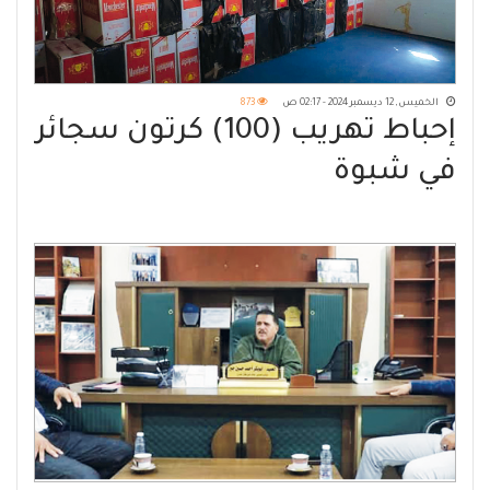
الخميس, 12 ديسمبر 2024 - 02:17 ص
873
إحباط تهريب (100) كرتون سجائر
في شبوة