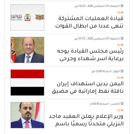
الجمعة, 07 أغسطس 2026 - 02:25 ص
93
قيادة العمليات المشتركة
تنعى عددا من ابطال القوات
المسلحة
الجمعة, 07 أغسطس 2026 - 01:55 ص
90
رئيس مجلس القيادة يوجه
برعاية اسر شهداء وجرحى
الهجوم الإرهابي الحوثي والرد
اليوم - الساعة 12:40 ص
الحازم على مصدر التهديد
83
اليمن يدين استهداف إيران
ناقلة نفط إماراتية في مضيق
هرمز
الأمس - الساعة 04:18 م
82
وزير الإعلام يعلن العقيد ماجد
النزيلي متحدثًا رسميًا باسم
القوات المسلحة اليمنية