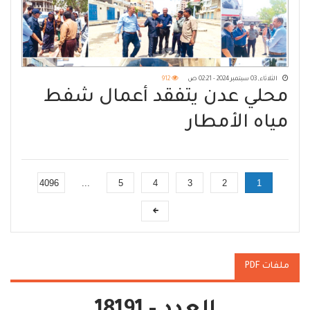
الثلاثاء, 03 سبتمبر 2024 - 02:21 ص
912
محلي عدن يتفقد أعمال شفط
مياه الأمطار
4096
...
5
4
3
2
1
ملفات PDF