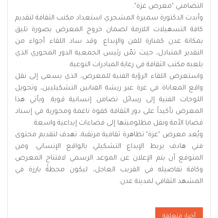
التضامني "معرض غزة".
وأبدت الدكتورة سميرة المشجري استعداد مكتب الثقافة لتقديم
كافة التسهيلات اللازمة لضمان خروج المعرض بصورة تليق
بمكانة عدن كمنارة للفن والإبداع. وقد ساد اللقاء أجواء من
التقدير المتبادل، حيث ثمّن رئيس الجمعية الدور المحوري الذي
يلعبه مكتب الثقافة في رعاية المبادرات النوعية.
واستعرض اللقاء الرؤية الفنية للمعرض، الذي يسعى إلى نقل
واقع المعاناة في غزة عبر ريشة الفنانين التشكيليين، وتحويل
اللوحات الفنية إلى رسائل تضامن إنسانية قوية. ويأتي هذا
المعرض تأكيداً على دور الثقافة كقوة ناعمة ومحورية في إسناد
قضايا الأمة ونقل مظلوميتها إلى فضاءات إبداعية واسعة.
ويُعد معرض "غزة" تظاهرة ثقافية مرتقبة، تهدف لتقديم محتوى
فني هادف يربط الإبداع التشكيلي بالواقع الإنساني. ومن
المتوقع أن يتم الإعلان عن الموعد الرسمي لافتتاح المعرض
وكافة تفاصيله في القريب العاجل، ليكون محطةً بارزة في
المشهد الثقافي لمدينة عدن.
أخبار متعلقة