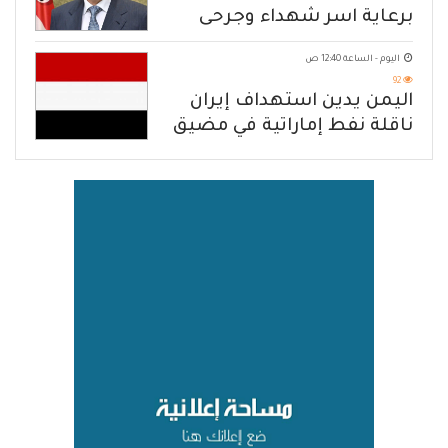
برعاية اسر شهداء وجرحى
الهجوم الإرهابي الحوثي والرد
اليوم - الساعة 12:40 ص
الحازم على مصدر التهديد
92
اليمن يدين استهداف إيران
ناقلة نفط إماراتية في مضيق
هرمز