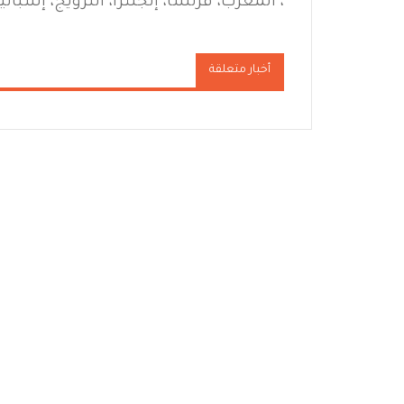
، المغرب، فرنسا، إنجلترا، النرويج، إسباني
أخبار متعلقة