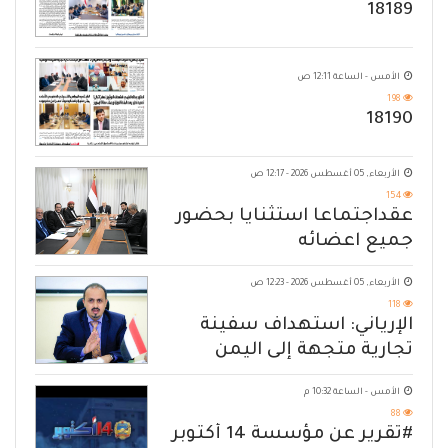
18189
الأمس - الساعة 12:11 ص
198
18190
الأربعاء, 05 أغسطس 2026 - 12:17 ص
154
عقداجتماعا استثنايا بحضور
جميع اعضائه
الأربعاء, 05 أغسطس 2026 - 12:23 ص
118
الإرياني: استهداف سفينة
تجارية متجهة إلى اليمن
يكشف حصار الحوثي للشعب
الأمس - الساعة 10:32 م
88
#تقرير عن مؤسسة 14 أكتوبر