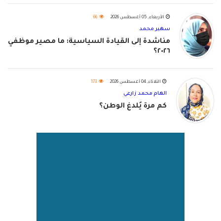
الأربعاء, 05 أغسطس 2026
66
سهير محمد
مناشدة إلى القيادة السياسية: ما مصير موظفي
٢٠٢٦؟
الثلاثاء, 04 أغسطس 2026
173
الهام محمد زارعي
كم مرة يُلدغ الوطن؟