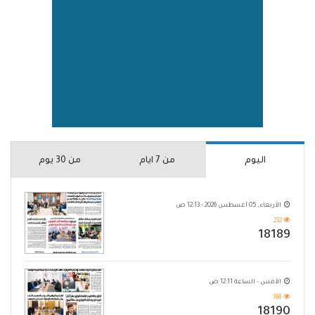
اليوم
من 7 ايام
من 30 يوم
الأربعاء, 05 أغسطس 2026 - 12:13 ص
232
18189
الأمس - الساعة 12:11 ص
168
18190