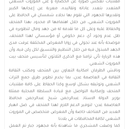
مقتنيات تعكس صورة عن الحضارة و غنى الموروث الشعبي
المتعدد بتعدد عاداته وتقاليده، معربة عن إعجابها الكبير
وتقديرها للجهود التي تقوم بها نجلاء شمسان في الحافظ على
الموروث الشعبي، من خلال اهتمامها الا محدود بهذا المتحف
والحفاظ عليه وعلى كل ما تقدمه له من جهد ومال لتطويره في
ظل عدم وجود أي دعم حكومي أو مؤسساتي لهذا المتحف،
موضحة بأنه عند تجولي في زوايا المعرض المختلفة عرفت مدى
الجهد المبذول فيه من خلال التنظيم والتنسيق لكل ركن فيه، وأن
هذه الزيارة تأتي تزامنا مع الذكرى الثلاثون لتأسيس متحف بيت
الموروث الشعبي.
وناقش الطرفان امكانية التعاون بين المتحف ومكتب الثقافة
الثقافة في العاصمة عدن، بما يخدم تطوير طرق جمع التراث
الشعبي وتوثيقه بشكل اوسع وكذا الحفاظ على كافة مقتنيات
المتحف وإمكانية التواصل مع قيادة السلطة المحلية ممثلة
بوزير الدولة الاستاذ عبدالرحمن شيخ عبدالرحمن محافظ
العاصمة عدن؛ لتوفير الدعم اللازم لهذا المتحف في ضل انهيار
العديد من المتاحف خاصة وأن المعرض متخصص في الموروث
الشعبي لكافة المحافظات في بلادنا.
كما وصفت المشجري ما شاهدته بأنه مجهود جبار تم العمل