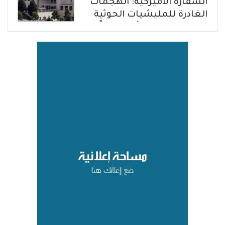
السفارة الأميركية: الهجمات
الغادرة للمليشيات الحوثية
في حضرموت ومأرب إرهاباً
بحق الشعب اليمني