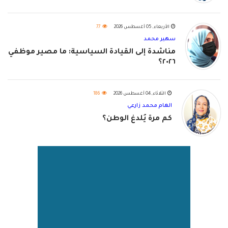
الأربعاء, 05 أغسطس 2026
77
سهير محمد
مناشدة إلى القيادة السياسية: ما مصير موظفي
٢٠٢٦؟
الثلاثاء, 04 أغسطس 2026
186
الهام محمد زارعي
كم مرة يُلدغ الوطن؟