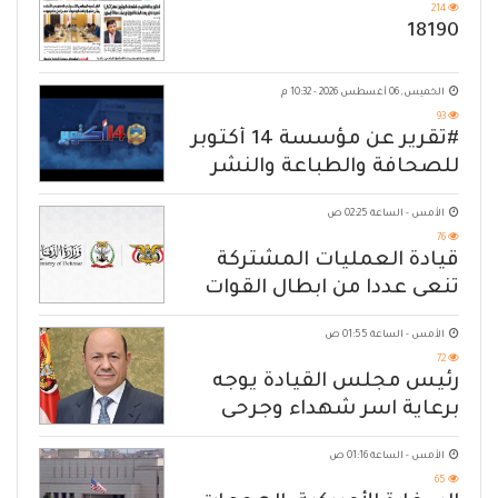
214
18190
الخميس, 06 أغسطس 2026 - 10:32 م
93
#تقرير عن مؤسسة 14 أكتوبر
للصحافة والطباعة والنشر
الأمس - الساعة 02:25 ص
76
قيادة العمليات المشتركة
تنعى عددا من ابطال القوات
المسلحة
الأمس - الساعة 01:55 ص
72
رئيس مجلس القيادة يوجه
برعاية اسر شهداء وجرحى
الهجوم الإرهابي الحوثي والرد
الأمس - الساعة 01:16 ص
الحازم على مصدر التهديد
65