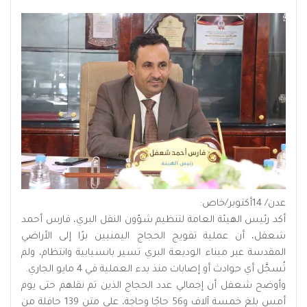
عدن/ 14أكتوبر/خاص:
أكد رئيس الهيئة العامة لتنظيم شؤون النقل البري، فارس أحمد
شعفل، أن عملية تفويج الحجاج اليمنيين برًا إلى الأراضي
المقدسة عبر ميناء الوديعة البري تسير بانسيابية وانتظام، ولم
تُسجَّل أي حوادث أو إصابات منذ بدء العملية في 4 مايو الجاري.
وأوضح شعفل أن إجمالي عدد الحجاج الذين تم نقلهم حتى يوم
أمس بلغ خمسة آلاف و56 حاجًا وحاجة، على متن 139 حافلة من