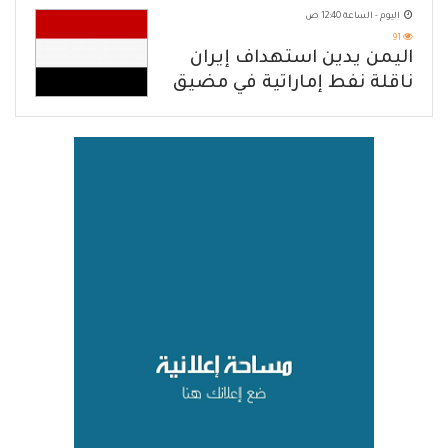
اليوم - الساعة 12:40 ص
الحازم على مصدر التهديد
91
اليمن يدين استهداف إيران
ناقلة نفط إماراتية في مضيق
هرمز