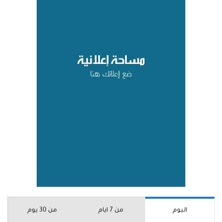
اليوم
من 7 ايام
من 30 يوم