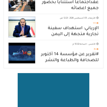
عقداجتماعا استثنايا بحضور
جميع اعضائه
الأربعاء, 05 أغسطس 2026 - 12:23 ص
111
الإرياني: استهداف سفينة
تجارية متجهة إلى اليمن
يكشف حصار الحوثي للشعب
الأمس - الساعة 10:32 م
78
#تقرير عن مؤسسة 14 أكتوبر
للصحافة والطباعة والنشر