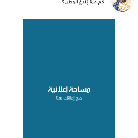
كم مرة يُلدغ الوطن؟