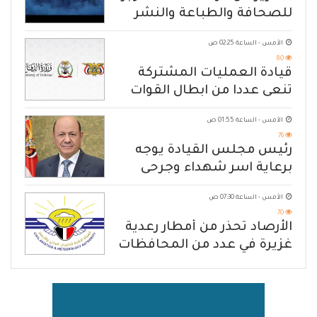
للصحافة والطباعة والنشر
الأمس - الساعة 02:25 ص
80
قيادة العمليات المشتركة
تنعى عددا من ابطال القوات
المسلحة
الأمس - الساعة 01:55 ص
76
رئيس مجلس القيادة يوجه
برعاية اسر شهداء وجرحى
الهجوم الإرهابي الحوثي والرد
الأمس - الساعة 07:30 ص
الحازم على مصدر التهديد
70
الأرصاد تحذّر من أمطار رعدية
غزيرة في عدد من المحافظات