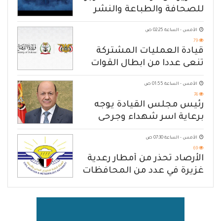
للصحافة والطباعة والنشر
الأمس - الساعة 02:25 ص
79
قيادة العمليات المشتركة
تنعى عددا من ابطال القوات
المسلحة
الأمس - الساعة 01:55 ص
74
رئيس مجلس القيادة يوجه
برعاية اسر شهداء وجرحى
الهجوم الإرهابي الحوثي والرد
الأمس - الساعة 07:30 ص
الحازم على مصدر التهديد
69
الأرصاد تحذّر من أمطار رعدية
غزيرة في عدد من المحافظات