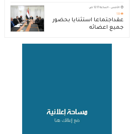
الأمس - الساعة 12:17 ص
133
عقداجتماعا استثنايا بحضور
جميع اعضائه