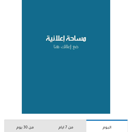
اليوم
من 7 ايام
من 30 يوم