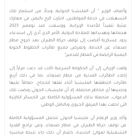
وأضاف الوزير " أن المليشيا الحوثية، وبدلاً من استثمار تلك
التسهيلات في خدمة المواطنين، اختارت الزج باليمن في معارك
عبثية تنفيذاً للأجندة الإيرانية، ووسعت منذ نوفمبر 2023
هجماتها وتهديداتها للملاحة الدولية، الأمر الذي أدى إلى استدعاء
ردود عسكرية أفضت إلى توقف حركة الطيران بعد خروج مطار
صنعاء عن الخدمة، وتعرض جميع طائرات الخطوط الجوية
اليمنية الرابضة في المطار للتدمير".
ولفت الإرياني إلى أن الحكومة الشرعية كانت قد دعت مراراً إلى
إخلاء الطائرات المدنية من مطار صنعاء، بما في ذلك أربع
طائرات اختطفتها المليشيا أثناء نقلها للحجاج، حفاظاً عليها
وتجنيبها أي مخاطر محتملة، إلا أن مليشيات الحوثي رفضت تلك
الدعوات، متحملة بذلك المسؤولية الكاملة عن الخسائر الكارثية
التي لحقت بهذا المرفق الحيوي وبالناقل الوطني.
وأكد وزير الإعلام أن مليشيا الحوثي تتحمل المسؤولية الكاملة
عن توقف حركة الطيران في مطار صنعاء، وعن تراجع القدرة
التشغيلية لموانئ الحديدة، باعتبار أن ذلك جاء نتيجة مباشرة