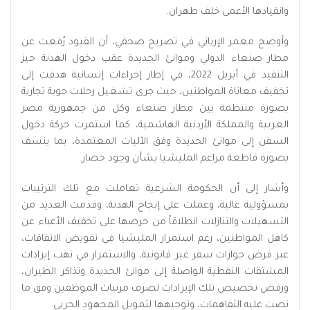
وانقيادها الأعمى خلف طهران.
وأوضح معمر الإرياني في تصريح صحفي، أن القيود رُفعت عن
مطار صنعاء الدولي وموانئ الحديدة عقب دخول الهدنة حيز
التنفيذ في أبريل 2022، في إطار إجراءات إنسانية هدفت إلى
تخفيف معاناة المواطنين، حيث جرى تشغيل رحلات جوية تجارية
بصورة منتظمة بين مطار صنعاء وكل من جمهورية مصر
العربية والمملكة الأردنية الهاشمية، كما استمرت حركة دخول
السفن إلى موانئ الحديدة وفق الآليات المعتمدة، بما ينسف
بصورة قاطعة مزاعم المليشيا بشأن وجود حصار.
وأشار إلى أن الحكومة الشرعية تعاملت مع تلك الترتيبات
بمسؤولية عالية، وعملت على إنجاح الهدنة، وقدمت العديد من
التسهيلات والتنازلات انطلاقاً من حرصها على تخفيف الأعباء عن
كاهل المواطنين، رغم استمرار المليشيا في تقويض الاتفاقات،
عبر فرض جوازات سفر غير قانونية، والاستمرار في نهب إيرادات
المشتقات النفطية الواصلة إلى موانئ الحديدة وتذاكر الطيران،
ورفض تخصيص تلك الإيرادات لصرف مرتبات الموظفين وفق ما
نصت عليه التفاهمات، وتوجيهها لتمويل المجهود الحربي.