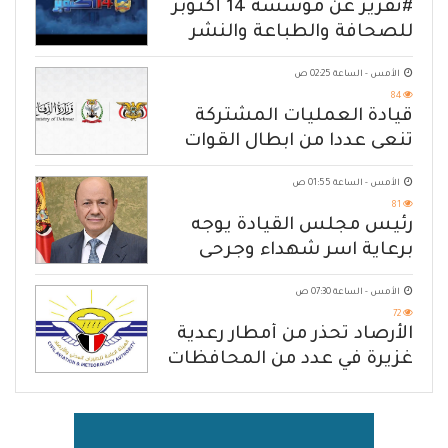
#تقرير عن مؤسسة 14 أكتوبر
للصحافة والطباعة والنشر
الأمس - الساعة 02:25 ص
84
قيادة العمليات المشتركة
تنعى عددا من ابطال القوات
المسلحة
الأمس - الساعة 01:55 ص
81
رئيس مجلس القيادة يوجه
برعاية اسر شهداء وجرحى
الهجوم الإرهابي الحوثي والرد
الأمس - الساعة 07:30 ص
الحازم على مصدر التهديد
72
الأرصاد تحذّر من أمطار رعدية
غزيرة في عدد من المحافظات