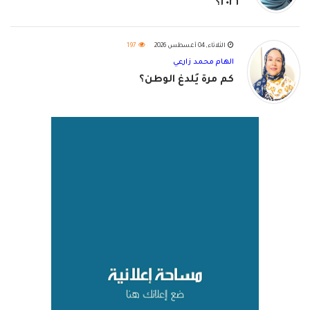
٢٠٢٦؟
الثلاثاء, 04 أغسطس 2026
197
الهام محمد زارعي
كم مرة يُلدغ الوطن؟