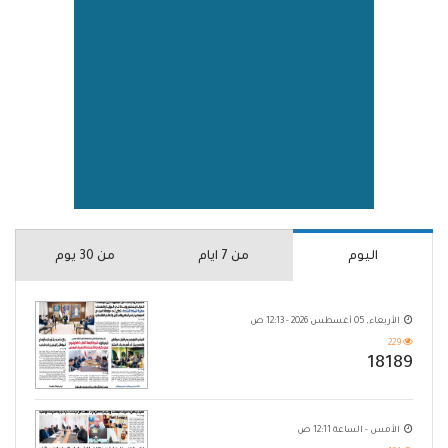
اليوم
من 7 ايام
من 30 يوم
الأربعاء, 05 أغسطس 2026 - 12:13 ص
229
18189
الأمس - الساعة 12:11 ص