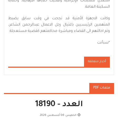
التصدي للشبكات الإجرامية وتفكيك خلاياها الارهابية، وحماية
السكينة العامة.
وكانت الاجهزة الأمنية قد نجحت في وقت سابق بضبط
المتهمين الرئيسيين باغتيال رجل الاعمال عبدالرحمن الشاعر،
وتم احالتهم الى القضاء ومباشرة محاكمتهم كقضية مستعجلة.
*سبأنت
أخبار متعلقة
ملفات PDF
العدد - 18190
الخميس, 06 أغسطس 2026