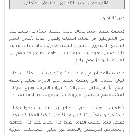
القائم بأعمال المدير التنفيذي للصندوق الاجتماعي
عدن /14أكتوبر:
كشفت مصادر امنية لوكالة الانباء اليمنية (سبأ) عن ضبط عدد
من المتورطين في عملية اختطاف واغتيال القائم بأعمال المدير
التنفيذي للصندوق الاجتماعي للتنمية بعدن، وسام عبدالله محمد
قائد، ضمن جهود مستمرة لتعقب كافة الجناة وتقديمهم الى
العدالة لينالوا جزاءهم الرادع.
وبحسب المصادر، فإن فرق البحث والتحري باشرت منذ الساعات
الأولى للحادثة، التي وقعت مطلع مايو الجاري، عملية واسعة
لجمع الأدلة وتحليل تسجيلات كاميرات المراقبة وتتبع تحركات
المشتبه بهم، بالتنسيق مع وحدات أمنية واستخباراتية متعددة.
وأظهرت التحقيقات، وفق المصادر، أن الجناة استخدموا مركبات
مستأجرة وشققاً سكنية في مدينة عدن لتنفيذ العملية والتخفي
عقبها، فيما تمكنت الفرق الفنية من تحديد عدد من المواقع
والأشخاص المرتبطين بالقضية عبر تحليل التسجيلات المرئية