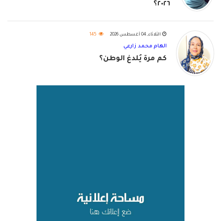
٢٠٢٦؟
الثلاثاء, 04 أغسطس 2026
145
الهام محمد زارعي
كم مرة يُلدغ الوطن؟