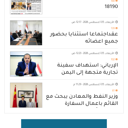
164
18190
الأربعاء, 05 أغسطس 2026 - 12:17 ص
139
عقداجتماعا استثنايا بحضور
جميع اعضائه
الأربعاء, 05 أغسطس 2026 - 12:23 ص
102
الإرياني: استهداف سفينة
تجارية متجهة إلى اليمن
يكشف حصار الحوثي للشعب
الأربعاء, 05 أغسطس 2026 - 11:29 م
61
وزير النفط والمعادن يبحث مع
القائم باعمال السفارة
الصينية آفاق تعزيز التعاون
المشترك