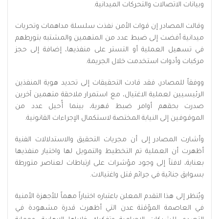
وبيانات الاتصالات والتحركات الميدانية.
وقالت المصادر إن قوات الأمن نفذت سلسلة مداهمات وتحريات
ميدانية أفضت إلى ضبط عدد من المتهمين والمشتبه بتورطهم
في تسهيل العملية أو التستر على منفذيها، إضافة إلى حجز
مركبات وأدوات استخدمت خلال الجريمة.
ووفقاً للمصادر، فقد قادت التحقيقات إلى تحديد هوية المنفذين
الرئيسيين لعملية الاغتيال، مع استمرار ملاحقة متهمين آخرين
صدرت بحقهم أوامر ضبط قهرية، بينما أُحيل عدد من
الموقوفين إلى النيابة المختصة لاستكمال الإجراءات القانونية.
وأشارت المصادر إلى أن مجريات التحقيق والاستدلالات الفنية
أظهرت أن العملية تم التخطيط والتمويل لها واختيار منفذيها
بعناية، لافتاً إلى وجود مؤشرات على ارتباطات لعناصر متورطة
بسوابق جنائية في جرائم قتل واغتيالات.
ويُنظر إلى هذا التقدم المعلن باعتباره اختباراً مهماً للأجهزة الأمنية
في العاصمة المؤقتة عدن التي أظهرت قدرة مشهودة في