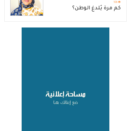
106
كم مرة يُلدغ الوطن؟