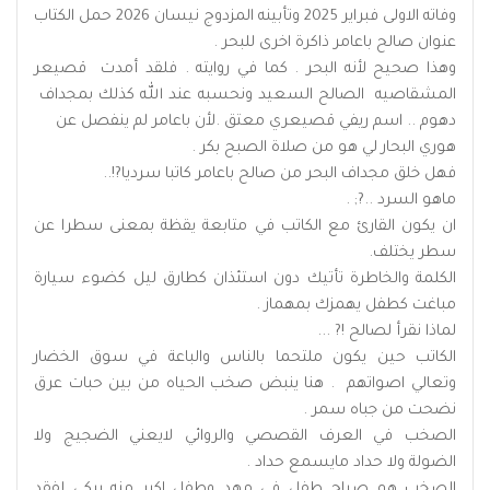
وفاته الاولى فبراير 2025 وتأبينه المزدوج نيسان 2026 حمل الكتاب
عنوان صالح باعامر ذاكرة اخرى للبحر .
وهذا صحيح لأنه البحر . كما في روايته . فلقد أمدت قصيعر
المشقاصيه الصالح السعيد ونحسبه عند الله كذلك بمجداف
دهوم .. اسم ريفي قصيعري معتق .لأن باعامر لم ينفصل عن
هوري البحار لي هو من صلاة الصبح بكر .
فهل خلق مجداف البحر من صالح باعامر كاتبا سرديا?!..
ماهو السرد ..?; .
ان يكون القارئ مع الكاتب في متابعة يقظة بمعنى سطرا عن
سطر يختلف.
الكلمة والخاطرة تأتيك دون استئذان كطارق ليل كضوء سيارة
مباغت كطفل يهمزك بمهماز .
لماذا نقرأ لصالح !? ...
الكاتب حين يكون ملتحما بالناس والباعة في سوق الخضار
وتعالي اصواتهم . هنا ينبض صخب الحياه من بين حبات عرق
نضحت من جباه سمر .
الصخب في العرف القصصي والروائي لايعني الضجيج ولا
الضولة ولا حداد مايسمع حداد .
الصخب هو صياح طفل في مهد وطفل اكبر منه يبكي لفقد