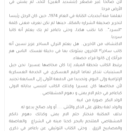
لأن صالحا غير مصعّر (بتشديد العين) للخد، لم يمش في
الأرض مرحا.
تعلمنا منه أبجديات الكتابة في العام 1974، حين كان الرجل رئيسا
لتحرير صحيفة الشراره بالمكلا، حينها لم نكن نعرف معنى كلمة
“السرد”.. كنا نكتب هكذا، وحتى باعامر لم يك يعلم أنه كاتبا
سرديا.
الاكتشاف من الآخرين.. هل يعلم التركي الساخر عزيز نسين أنه
كاتب ساخر؟! الآخرون ينبئونك بما في دخيلة نفسك. الناس هم
مرآتك إن كانوا قراء حصفاء.
يرتبط الكاتب بلحظة الميلاد إذا كان مخاضها عسيرا. نحن جيل
الستينيات نتذكر تماما الرقم العسكري في الخدمة العسكرية
الإلزامية وإلى اليوم، وتحديدا من الدفعة الأولى إلى السابعة تجنيد
لأن مخاضها كان عسيرا وكذلك الكاتب لاينسى بداياته الاولى
كباعامر في حلم الام يمنى و دهوم المشقاصي .
الولد البكر صورة من ابيه .
والولد لغة يطلق على الذكر والأنثى .....أو ولد صالح يدعو له.
ندلف المكتبة فنختار حلم الام يمنى وكذلك دهوم ذانكم
المشقاصي الملتحم بالبحر كحنا مينه في الشراع والعاصفة
والمصابيح الزرق . وحتى الكتاب التوثيقي عن باعامر في ذكرى