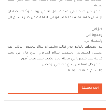
لعبته .
باعامر كان صاخبا في صمت نقل لنا في رواياته وأقاصيصه ان
الإنسان مهما تقدم به العمر هو في النهاية طفل كبير يشتاق الى
...
خبز امي
وقهوة امي
ولمسة امي.
من معطف باعامر خرج كتاب وشعراء مثالا لاحصرا الدكتور طه
حسين الحضرمي وسعيد سالم الجريري الذي كان في مهد
كتابته نصا شعريا في مجلة أدباء وكتاب حضرموت آفاق .
باعامر كان افقا من إبداع قصصي ومضى .
والسلام لقلبه حيا وميتا .
أخبار متعلقة