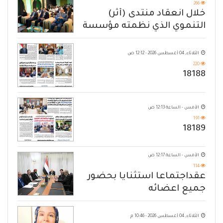
266
خلال انعقاد منتدى (أثر)
التنموي الذي نظمته مؤسسة
حضرموت
الثلاثاء, 04 أغسطس 2026 - 12:12 ص
220
18188
الأمس - الساعة 12:13 ص
191
18189
الأمس - الساعة 12:17 ص
114
عقداجتماعا استثنايا بحضور
جميع اعضائه
الثلاثاء, 04 أغسطس 2026 - 10:46 م