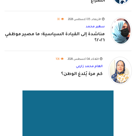
الصراع
الأربعاء, 05 أغسطس 2026
30
سهير محمد
مناشدة إلى القيادة السياسية: ما مصير موظفي
٢٠٢٦؟
الثلاثاء, 04 أغسطس 2026
106
الهام محمد زارعي
كم مرة يُلدغ الوطن؟