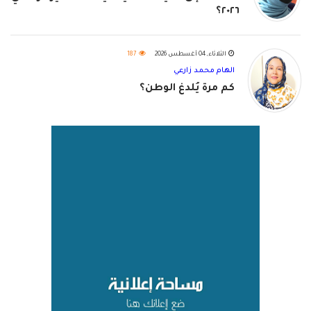
٢٠٢٦؟
الثلاثاء, 04 أغسطس 2026
187
الهام محمد زارعي
كم مرة يُلدغ الوطن؟