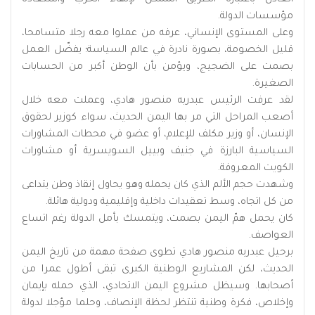
مؤسسات الدولة.
وعلى المستوى الإنساني، عرفه من عملوا معه رجلا متسامحا،
قليل الخصومة، بصورة نادرة في عالم السياسة؛ يفضّل العمل
بصمت على الضجيج، ويؤمن بأن الوطن أكبر من الحسابات
الصغيرة.
لقد عرفت الرئيس عبدربه منصور هادي، وعملت معه خلال
أصعب المراحل التي مر بها اليمن الحديث، سواء كوزير لحقوق
الإنسان، أو وزير مكلف للإعلام، أو عضو في محطات المشاورات
السياسية البارزة في جنيف وبييل السويسرية أو مشاورات
الكويت المعروفة.
وشهدت حجم الألم الذي كان يحمله وهو يحاول إنقاذ وطن يتداعى
من كل اتجاه، وسط تعقيدات داخلية وإقليمية ودولية هائلة.
كان يحمل همّ اليمن بصمت، ويتمسك بأمل الدولة رغم اتساع
العواصف.
برحيل عبدربه منصور هادي تطوى صفحة مهمة من تاريخ اليمن
الحديث، لكن المشاريع الوطنية الكبرى تبقى أطول عمرا من
أصحابها. وسيظل مشروع اليمن الاتحادي، الذي حمله بإيمان
وإخلاص، فكرة وطنية تنتظر لحظة الإنصاف، وحلما مؤجلا لدولة