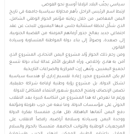
سياسي يجنّب البلاد انزلاقا أوسع نحو الفوضى.
ارتبط اسم الرئيس الراحل بأهم محاولة سياسية جامعة في تاريخ
اليمن المعاصر، من خلال رعايته مؤتمر الحوار الوطني الشامل،
الذي شكّل لحظة استثنائية جلس فيها اليمنيون للبحث عن عقد
اجتماعي جديد يعالج جذور أزماتهم المزمنة؛ من القضية الجنوبية،
إلى صعدة، وصولاً إلى بناء دولة المواطنة المتساوية وسيادة
القانون.
ومن رحم ذلك الحوار وُلد مشروع اليمن الاتحادي، المشروع الذي
آمن به هادي بإخلاص، ورآه الطريق الأكثر عدالة لبناء دولة تتسع
لجميع اليمنيين، وتُنهى إرث المركزية والصراعات التاريخية.
لم يكن المشروع مجرد إعادة تقسيم إداري أو هندسة سياسية
لشكل الدولة، بل مشروع رؤية وطنية لإقامة شراكة حقيقية،
تضمن الإنصاف وتمنح الجميع شعور الانتماء المتكافئ للدولة.
ورغم ما تعرض له هذا المشروع من انتكاسة كبيرة بعد الانقلاب
الحوثي على مؤسسات الدولة، وما تبعه من حرب طويلة ومؤلمة
دفع اليمن أثمانها الباهظة، ظل هادي متمسكا بفكرة الدولة
ووحدة اليمن وسيادته وسلامة أراضيه، رافضاً الانقلاب على
المرجعيات الوطنية والثوابت الجامعة، متمسكا بالحوار والسلام
العادل باعتباره الطريق الممكن لإنهاء الحرب واستعادة