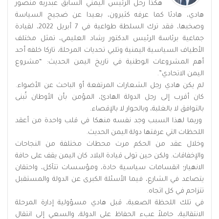
هكذا رحل الرئيس اليمني السابق عبدربه منصور
هادي، هادئا كما عرفه كثيرون، بعيدا عن ضجيج السياسة
وصخبها، فقد ترك السلطة طواعية في 7 أبريل 2022، لقيادة
جماعية برئاسة الرئيس الدكتور رشاد العليمي، تمثل مختلف
الأطياف السياسية اليمنية وتلبي تحديات المرحلة، تاركا خلفه أحد
أهم المشروعات الوطنية في تاريخ اليمن الحديث: “مشروع
اليمن الاتحادي”.
لم يكن هادي رجل الشعارات المرتفعة أو الباحث عن الأضواء.
كان أقرب إلى رجل الدولة الهادئ، المؤمن بأن الأوطان تُبنى
بالتوافق لا بالغلبة، وبالحوار لا بالإقصاء.
وربما لهذا السبب وجد نفسه منهكا في قلب واحدة من أعقد
اللحظات التي عرفتها دولة اليمن الحديث.
وخلال عقد من الحكم مرت محطات مختلفة من النجاحات
والإخفاقات. ولكن حين تولى قيادة البلاد كان اليمن يقف على حافة
الانهيار؛ انقسامات سياسية حادة، ومؤسسات تتآكل، واحتقان
يتصاعد في الشارع، فيما الأسئلة الكبرى عن الدولة والمستقبل
تتزاحم في كل اتجاه.
في تلك اللحظة الصعبة، قبل هادي مسؤولية إدارة المرحلة
الانتقالية، حاملاً عبء الحفاظ على الدولة، والسعي إلى انتقال