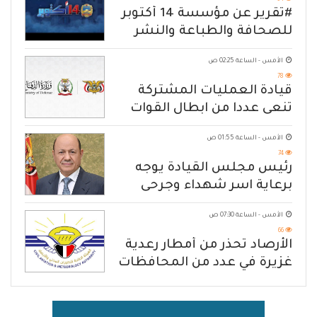
94
#تقرير عن مؤسسة 14 أكتوبر
للصحافة والطباعة والنشر
الأمس - الساعة 02:25 ص
78
قيادة العمليات المشتركة
تنعى عددا من ابطال القوات
المسلحة
الأمس - الساعة 01:55 ص
74
رئيس مجلس القيادة يوجه
برعاية اسر شهداء وجرحى
الهجوم الإرهابي الحوثي والرد
الأمس - الساعة 07:30 ص
الحازم على مصدر التهديد
66
الأرصاد تحذّر من أمطار رعدية
غزيرة في عدد من المحافظات