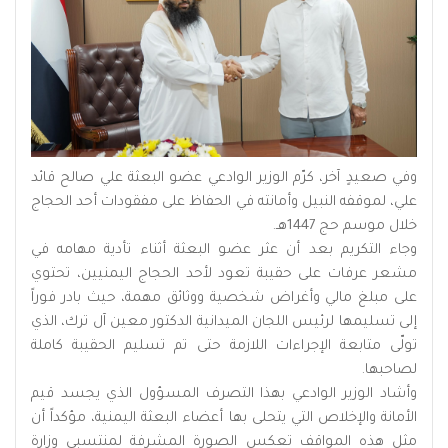
وفي صعيدٍ آخر، كرّم الوزير الوادعي عضو البعثة علي صالح قائد
علي، لموقفه النبيل وأمانته في الحفاظ على مفقودات أحد الحجاج
خلال موسم حج 1447هـ.
وجاء التكريم بعد أن عثر عضو البعثة أثناء تأدية مهامه في
مشعر عرفات على حقيبة تعود لأحد الحجاج اليمنيين، تحتوي
على مبلغ مالي وأغراض شخصية ووثائق مهمة، حيث بادر فوراً
إلى تسليمها لرئيس اللجان الميدانية الدكتور معين آل ترك، الذي
تولّى متابعة الإجراءات اللازمة حتى تم تسليم الحقيبة كاملة
لصاحبها.
وأشاد الوزير الوادعي بهذا التصرف المسؤول الذي يجسد قيم
الأمانة والإخلاص التي يتحلى بها أعضاء البعثة اليمنية، مؤكداً أن
مثل هذه المواقف تعكس الصورة المشرفة لمنتسبي وزارة