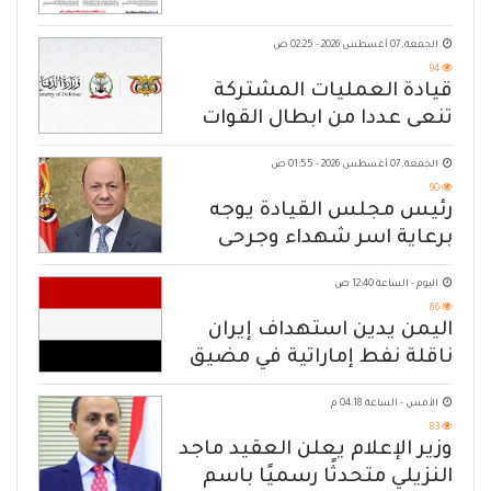
الجمعة, 07 أغسطس 2026 - 02:25 ص
94
قيادة العمليات المشتركة
تنعى عددا من ابطال القوات
المسلحة
الجمعة, 07 أغسطس 2026 - 01:55 ص
90
رئيس مجلس القيادة يوجه
برعاية اسر شهداء وجرحى
الهجوم الإرهابي الحوثي والرد
اليوم - الساعة 12:40 ص
الحازم على مصدر التهديد
86
اليمن يدين استهداف إيران
ناقلة نفط إماراتية في مضيق
هرمز
الأمس - الساعة 04:18 م
83
وزير الإعلام يعلن العقيد ماجد
النزيلي متحدثًا رسميًا باسم