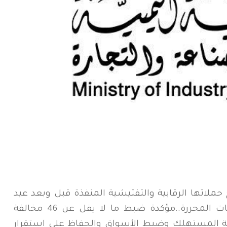
حملاتها الرقابية والتفتيشية المنفذة قبل وبعد عيد
الأضحى المبارك في عدد من المحافظات المحررة..مؤكدة ضبط ما لا يقل عن 46 مخالفة
اية المستهلك وضبط الأسواق والحفاظ على استقرار