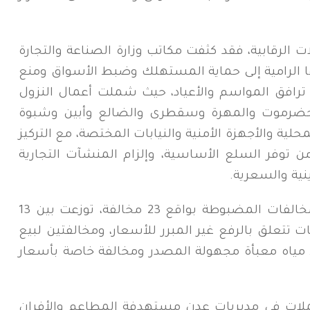
 الرقابية، فقد كثفت مكاتب وزارة الصناعة والتجارة
 الرامية إلى حماية المستهلك وضبط الأسواق ومنع
 ترافق المواسم والأعياد، حيث شملت أعمال النزول
حضرموت والمهرة وسقطرى والضالع وأبين وشبوة
ية والأجهزة الأمنية والنيابات المختصة، مع التركيز
من توفر السلع الأساسية، وإلزام المنشآت التجارية
نية والسعرية.
وسجلت محافظة عدن أعلى معدل للمخالفات المضبوطة بواقع 23 مخالفة، توزعت بين 13
م إشهار الأسعار، و6 مخالفات تتعلق بالرفع غير المبرر للأسعار، ومخالفتين لبيع
 مياه معبأة مجهولة المصدر ومخالفة خاصة بأسعار
لحملات في مديريات عدن مستهدفة المطاعم والأفران