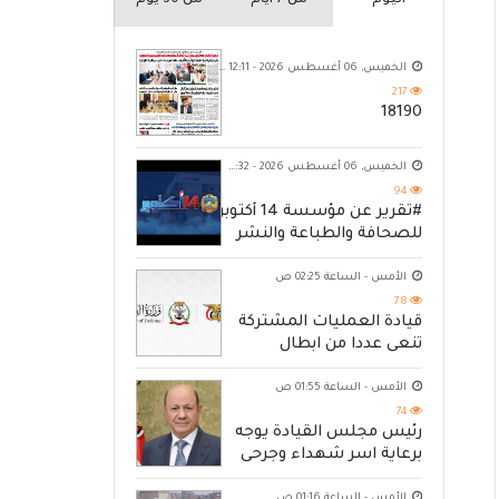
اليوم
من 7 ايام
من 30 يوم
الخميس, 06 أغسطس 2026 - 12:11 ص
217
18190
الخميس, 06 أغسطس 2026 - 10:32 م
94
#تقرير عن مؤسسة 14 أكتوبر
للصحافة والطباعة والنشر
الأمس - الساعة 02:25 ص
78
قيادة العمليات المشتركة
تنعى عددا من ابطال
القوات المسلحة
الأمس - الساعة 01:55 ص
74
رئيس مجلس القيادة يوجه
برعاية اسر شهداء وجرحى
الهجوم الإرهابي الحوثي
الأمس - الساعة 01:16 ص