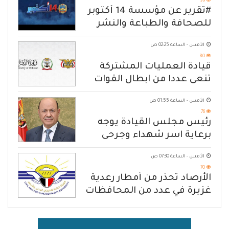
99
#تقرير عن مؤسسة 14 أكتوبر
للصحافة والطباعة والنشر
الأمس - الساعة 02:25 ص
80
قيادة العمليات المشتركة
تنعى عددا من ابطال القوات
المسلحة
الأمس - الساعة 01:55 ص
76
رئيس مجلس القيادة يوجه
برعاية اسر شهداء وجرحى
الهجوم الإرهابي الحوثي والرد
الأمس - الساعة 07:30 ص
الحازم على مصدر التهديد
70
الأرصاد تحذّر من أمطار رعدية
غزيرة في عدد من المحافظات