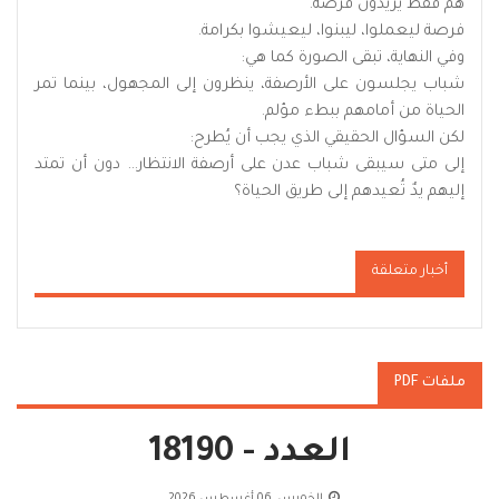
هم فقط يريدون فرصة.
فرصة ليعملوا، ليبنوا، ليعيشوا بكرامة.
وفي النهاية، تبقى الصورة كما هي:
شباب يجلسون على الأرصفة، ينظرون إلى المجهول، بينما تمر
الحياة من أمامهم ببطء مؤلم.
لكن السؤال الحقيقي الذي يجب أن يُطرح:
إلى متى سيبقى شباب عدن على أرصفة الانتظار… دون أن تمتد
إليهم يدٌ تُعيدهم إلى طريق الحياة؟
أخبار متعلقة
ملفات PDF
العدد - 18190
الخميس, 06 أغسطس 2026