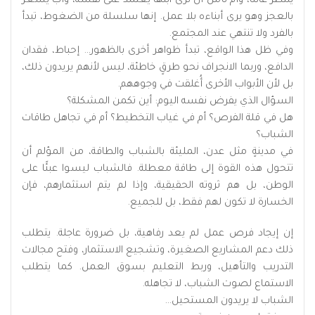
ينتظر عائلًا، وأمٌّ تأمل أن ترى ابنها يعتمد على نفسه، وأبٌ يشعر
بالعجز وهو يرى أبناءه بلا عمل. إنها سلسلة من الضغوط، تبدأ
بالفرد ولا تنتهي عند المجتمع.
وفي ظل هذا الواقع، تبدأ ظواهر أخرى بالظهور… إحباط، فقدان
الدافع، وربما الانجراف نحو طرقٍ خاطئة، ليس لأنهم يريدون ذلك،
بل لأن الأبواب الأخرى أُغلقت في وجوههم.
السؤال الذي يفرض نفسه اليوم: أين تكمن المشكلة؟
هل في قلة الفرص؟ أم في غياب التخطيط؟ أم في تجاهل طاقات
الشباب؟
في مدينةٍ مثل عدن، المليئة بالشباب والطاقة، من المؤلم أن
تتحول هذه القوة إلى طاقة معطلة. فالشباب ليسوا عبئًا على
الوطن، بل هم ثروته الحقيقية، وإذا لم يتم استثمارهم، فإن
الخسارة لا تكون لهم فقط، بل للجميع.
إن إيجاد فرص عمل لم يعد رفاهية، بل ضرورة عاجلة. يتطلب
ذلك دعم المشاريع الصغيرة، وتشجيع الاستثمار، وفتح مجالات
التدريب والتأهيل، وربط التعليم بسوق العمل. كما يتطلب
الاستماع لصوت الشباب، لا تجاهله.
الشباب لا يريدون المستحيل…