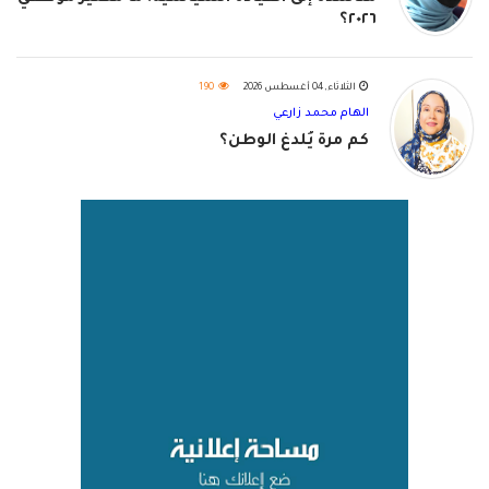
٢٠٢٦؟
الثلاثاء, 04 أغسطس 2026
190
الهام محمد زارعي
كم مرة يُلدغ الوطن؟