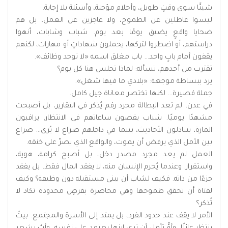
شيئًا سوى وقتٍ طويل، وأحلام مؤجلة، وأسئلة بلا إجابة.
ليسوا عاطلين عن الطموح، ولا عاجزين عن العمل، بل هم
ضحايا واقعٍ يضيق يومًا بعد يوم. شباب وشابات، أنهوا
دراستهم، أو اضطروا لتركها، يحملون شهاداتٍ أو مهارات، لكنهم
يقفون أمام بابٍ واحد… باب مغلق اسمه «لا توجد وظائف».
تقترب من أحدهم، تسأله: لماذا تجلس هنا كل يوم؟
يرد ببساطة موجعة: «بلادي ما فيها شغل».
جملة قصيرة… لكنها تختصر معاناة جيل كامل.
في عدن، لم تعد البطالة مجرد رقم يُذكر في التقارير، بل أصبحت
مشهدًا يوميًا. شباب يقضون ساعاتهم في الانتظار، يراقبون
المارة، يتبادلون الأحاديث، بينما في داخلهم صراع لا يُرى… صراع
بين الأمل الذي يرفض أن يموت، والواقع الذي يصرّ على خنقه.
العمل لم يعد مجرد مصدر دخل، بل أصبح كرامة، هوية،
واستقرار. وعندما يُحرم الإنسان منه، لا يفقد المال فقط، بل يفقد
جزءًا من ذاته. فكيف لشاب أن يبني مستقبله دون وظيفة؟ وكيف
لفتاة أن تحقق طموحها وهي محاصرة بفرصٍ محدودة تكاد لا
تُذكر؟
الأمر لا يقف عند حدود الفرد، بل يمتد إلى الأسرة والمجتمع. بيتٌ