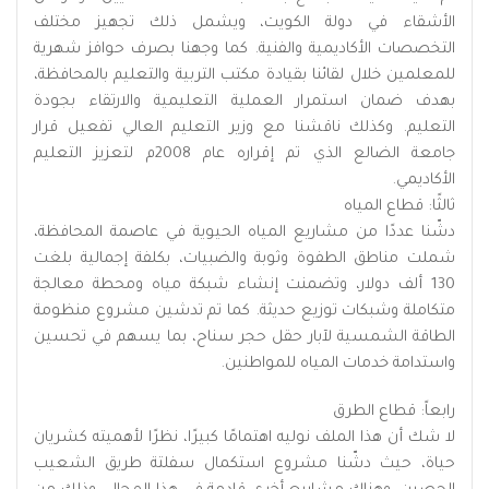
الأشقاء في دولة الكويت، ويشمل ذلك تجهيز مختلف
التخصصات الأكاديمية والفنية. كما وجهنا بصرف حوافز شهرية
للمعلمين خلال لقائنا بقيادة مكتب التربية والتعليم بالمحافظة،
بهدف ضمان استمرار العملية التعليمية والارتقاء بجودة
التعليم. وكذلك ناقشنا مع وزير التعليم العالي تفعيل قرار
جامعة الضالع الذي تم إقراره عام 2008م لتعزيز التعليم
الأكاديمي.
ثالثًا: قطاع المياه
دشّنا عددًا من مشاريع المياه الحيوية في عاصمة المحافظة،
شملت مناطق الطفوة وثوبة والضبيات، بكلفة إجمالية بلغت
130 ألف دولار، وتضمنت إنشاء شبكة مياه ومحطة معالجة
متكاملة وشبكات توزيع حديثة. كما تم تدشين مشروع منظومة
الطاقة الشمسية لآبار حقل حجر سناح، بما يسهم في تحسين
واستدامة خدمات المياه للمواطنين.
رابعاً: قطاع الطرق
لا شك أن هذا الملف نوليه اهتمامًا كبيرًا، نظرًا لأهميته كشريان
حياة، حيث دشّنا مشروع استكمال سفلتة طريق الشعيب