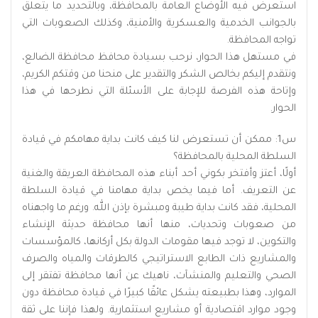
استعرض فيه الأوضاع العامة بالمحافظة، وبالتحديد ما يتعلق
بالجوانب الخدمية والعسكرية والأمنية، وكذلك الصعوبات التي
تواجه المحافظة.
في مستهل هذا الحوار، نرحب بسيادة محافظ محافظة الضالع،
ونتقدم إليكم بخالص الشكر والتقدير على منحنا من وقتكم الكريم،
وإتاحة هذه الفرصة للإجابة على الأسئلة التي نطرحها في هذا
الحوار.
س1: ممكن أن تستعرض لنا كيف كانت بداية مهامكم في قيادة
السلطة المحلية بالمحافظة؟
أولًا، أعتز وأفتخر بكوني أحد أبناء هذه المحافظة العريقة والغنية
عن التعريف. أما فيما يخص بداية مهامنا في قيادة السلطة
المحلية، فقد كانت بداية طيبة ومبشرة بإذن الله. ورغم ما واجهناه
من صعوبات وتحديات، منها أنها محافظة حديثة الإنشاء
والتكوين، لا توجد فيها مقومات الدولة بكل أركانها، كالمؤسسات
والمشاريع ذات الطابع الاستراتيجي كالطرقات والمياه والصرف
الصحي والتعليم والمنشآت، ناهيك عن أنها محافظة تفتقر إلى
الموارد، وهذا بطبيعته يشكل عائقًا كبيرًا في قيادة محافظة دون
وجود موارد اقتصادية أو مشاريع استثمارية. ولهذا فإننا على ثقة