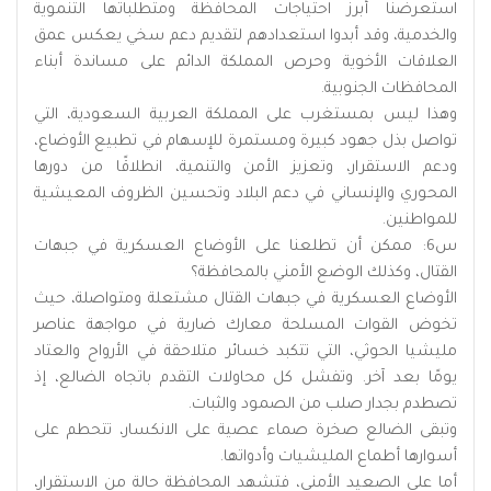
استعرضنا أبرز احتياجات المحافظة ومتطلباتها التنموية
والخدمية، وقد أبدوا استعدادهم لتقديم دعم سخي يعكس عمق
العلاقات الأخوية وحرص المملكة الدائم على مساندة أبناء
المحافظات الجنوبية.
وهذا ليس بمستغرب على المملكة العربية السعودية، التي
تواصل بذل جهود كبيرة ومستمرة للإسهام في تطبيع الأوضاع،
ودعم الاستقرار، وتعزيز الأمن والتنمية، انطلاقًا من دورها
المحوري والإنساني في دعم البلاد وتحسين الظروف المعيشية
للمواطنين.
س6: ممكن أن تطلعنا على الأوضاع العسكرية في جبهات
القتال، وكذلك الوضع الأمني بالمحافظة؟
الأوضاع العسكرية في جبهات القتال مشتعلة ومتواصلة، حيث
تخوض القوات المسلحة معارك ضارية في مواجهة عناصر
مليشيا الحوثي، التي تتكبد خسائر متلاحقة في الأرواح والعتاد
يومًا بعد آخر. وتفشل كل محاولات التقدم باتجاه الضالع، إذ
تصطدم بجدار صلب من الصمود والثبات.
وتبقى الضالع صخرة صماء عصية على الانكسار، تتحطم على
أسوارها أطماع المليشيات وأدواتها.
أما على الصعيد الأمني، فتشهد المحافظة حالة من الاستقرار،