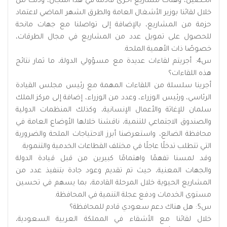
الحصين، وهناك مشاريع أخرى قادمة في هذا المجال، وذلك من
خلال لقائنا بوزير الأشغال العامة والطرق الشهر الماضي لاعتماد
حزمة من المشاريع، بالإضافة إلى تواصلنا مع جهات مانحة
للحصول على تمويل عدد من المشاريع في مجال الطرقات،
خصوصًا ذات الأهمية الملحة.
س4: أجريتم لقاءات عديدة مع مسؤولي الدولة، ما ثمار نتائج
هذه اللقاءات؟
أجرينا سلسلة من اللقاءات المهمة مع رئيس مجلس القيادة
الرئاسي، ورئيس الوزراء، وعدد من الوزراء، إضافة إلى مركز الملك
سلمان للإغاثة والأعمال الإنسانية، وكذلك المنظمات الدولية
والصندوق الاجتماعي للتنمية، ناقشنا خلالها الأوضاع العامة في
محافظة الضالع، واستعرضنا أبرز الاحتياجات الملحة والضرورية
التي تتطلب تدخلًا عاجلًا في مختلف القطاعات الخدمية والتنموية.
وقد لمسنا تفهمًا واهتمامًا كبيرين من قبل قيادة الدولة
والجهات المعنية، حيث تم تقديم وعود جادة بتنفيذ عدد من
المشاريع الحيوية خلال المرحلة القادمة، بما يسهم في تحسين
مستوى الخدمات ودفع عجلة التنمية في المحافظة.
س5: هل هناك دعم سعودي قادم للمحافظة؟
خلال لقائنا مع الأشقاء في المملكة العربية السعودية،