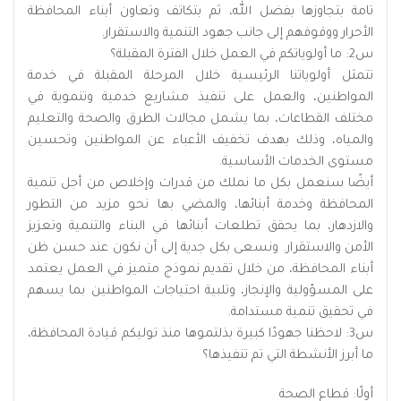
تامة بتجاوزها بفضل الله، ثم بتكاتف وتعاون أبناء المحافظة
الأحرار ووقوفهم إلى جانب جهود التنمية والاستقرار.
س2: ما أولوياتكم في العمل خلال الفترة المقبلة؟
تتمثل أولوياتنا الرئيسية خلال المرحلة المقبلة في خدمة
المواطنين، والعمل على تنفيذ مشاريع خدمية وتنموية في
مختلف القطاعات، بما يشمل مجالات الطرق والصحة والتعليم
والمياه، وذلك بهدف تخفيف الأعباء عن المواطنين وتحسين
مستوى الخدمات الأساسية.
أيضًا سنعمل بكل ما نملك من قدرات وإخلاص من أجل تنمية
المحافظة وخدمة أبنائها، والمضي بها نحو مزيد من التطور
والازدهار، بما يحقق تطلعات أبنائها في البناء والتنمية وتعزيز
الأمن والاستقرار. ونسعى بكل جدية إلى أن نكون عند حسن ظن
أبناء المحافظة، من خلال تقديم نموذج متميز في العمل يعتمد
على المسؤولية والإنجاز، وتلبية احتياجات المواطنين بما يسهم
في تحقيق تنمية مستدامة.
س3: لاحظنا جهودًا كبيرة بذلتموها منذ توليكم قيادة المحافظة،
ما أبرز الأنشطة التي تم تنفيذها؟
أولًا: قطاع الصحة