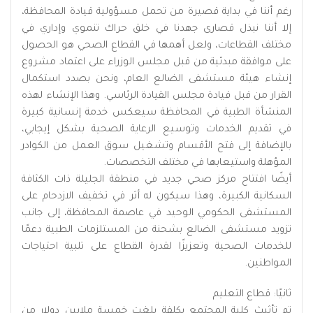
رغم أننا في بداية قصيرة من تحمل مسؤولية قيادة المحافظة،
إلا أننا نبذل قصارى جهدنا في خلق حراك تنموي وإداري في
مختلف القطاعات، ولعل أهمها في القطاع الصحي هو الحصول
على موافقة مبدئية من قبل مجلس الوزراء على اعتماد مشروع
إنشاء هيئة مستشفى الضالع العام، ونحن بصدد استكمال
القرار من قبل قيادة مجلس القيادة الرئاسي. وهذا الإنشاء لهذه
المنشأة الطبية في المحافظة سيعكس خدمة إنسانية كبيرة
في تقديم الخدمات وتوسيع الرعاية الصحية بشكل إيجابي،
بالإضافة إلى فتح الأقسام وتشغيل سوق العمل من الكوادر
المؤهلة واستيعابها في مختلف التخصصات.
أيضًا افتتاح مركز صحي جديد في منطقة الجليلة ذات الكثافة
السكانية الكبيرة، وهذا سيكون له أثر في تخفيف الازدحام على
المستشفى الحكومي الوحيد في عاصمة المحافظة، إلى جانب
تزويد مستشفى الضالع بشحنة من المستلزمات الطبية دعمًا
للخدمات الصحية وتعزيزًا لقدرة القطاع على تلبية احتياجات
المواطنين.
ثانيًا: قطاع التعليم
تم تأثيث كلية المجتمع بكلفة بلغت خمسة ملايين دولار من