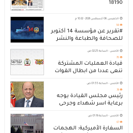
18190
الخميس, 06 أغسطس 2026 - 10:32 م
94
#تقرير عن مؤسسة 14 أكتوبر
للصحافة والطباعة والنشر
الأمس - الساعة 02:25 ص
78
قيادة العمليات المشتركة
تنعى عددا من ابطال القوات
المسلحة
الأمس - الساعة 01:55 ص
74
رئيس مجلس القيادة يوجه
برعاية اسر شهداء وجرحى
الهجوم الإرهابي الحوثي والرد
الأمس - الساعة 01:16 ص
الحازم على مصدر التهديد
67
السفارة الأميركية: الهجمات