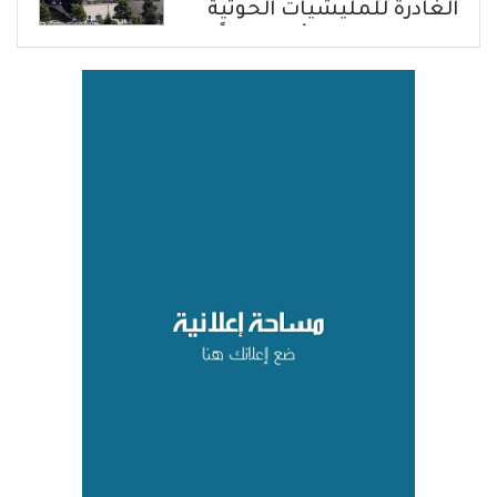
الغادرة للمليشيات الحوثية
في حضرموت ومأرب إرهاباً
بحق الشعب اليمني