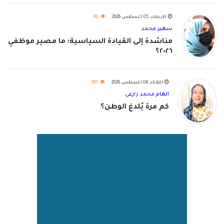
الأربعاء, 05 أغسطس 2026
80
سهير محمد
مناشدة إلى القيادة السياسية: ما مصير موظفي
٢٠٢٦؟
الثلاثاء, 04 أغسطس 2026
188
الهام محمد زارعي
كم مرة يُلدغ الوطن؟