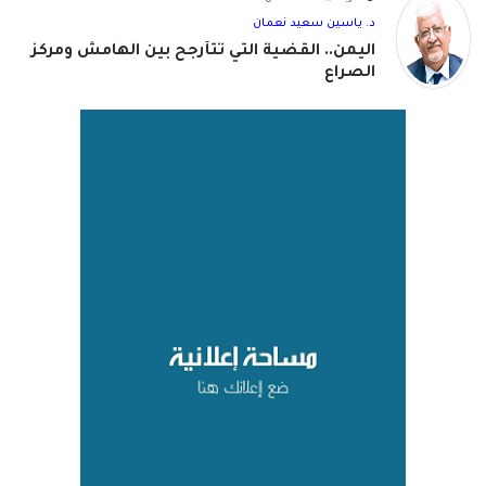
د. ياسين سعيد نعمان
اليمن.. القضية التي تتأرجح بين الهامش ومركز
الصراع