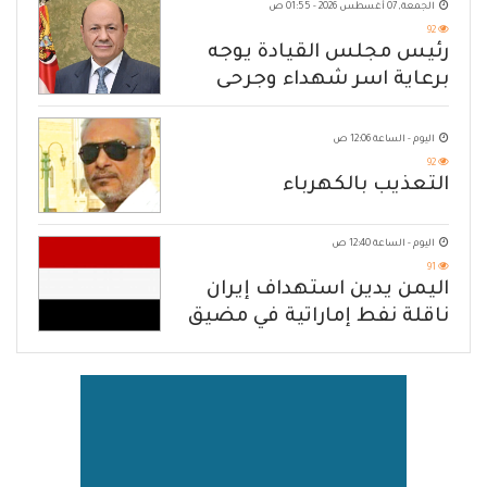
الجمعة, 07 أغسطس 2026 - 01:55 ص
92
رئيس مجلس القيادة يوجه
برعاية اسر شهداء وجرحى
الهجوم الإرهابي الحوثي والرد
الحازم على مصدر التهديد
اليوم - الساعة 12:06 ص
92
التعذيب بالكهرباء
اليوم - الساعة 12:40 ص
91
اليمن يدين استهداف إيران
ناقلة نفط إماراتية في مضيق
هرمز