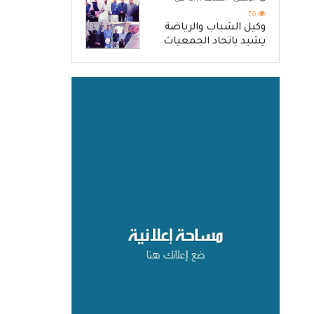
والرد الحازم على مصدر
التهديد
76
وكيل الشباب والرياضة
يشيد باتحاد الجمعيات
كنموذج للانتقال من الإغاثة
إلى التنمية