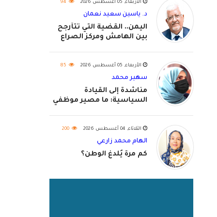
الأربعاء, 05 أغسطس 2026
94
د. ياسين سعيد نعمان
اليمن.. القضية التي تتأرجح
بين الهامش ومركز الصراع
الأربعاء, 05 أغسطس 2026
85
سهير محمد
مناشدة إلى القيادة
السياسية: ما مصير موظفي
٢٠٢٦؟
الثلاثاء, 04 أغسطس 2026
200
الهام محمد زارعي
كم مرة يُلدغ الوطن؟