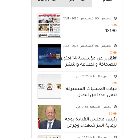
اليوم
من 7 ايام
من 30 يوم
الخميس, 06 أغسطس 2026 - 12:11 ص
231
18190
الخميس, 06 أغسطس 2026 - 10:32 م
107
#تقرير عن مؤسسة 14 أكتوبر
للصحافة والطباعة والنشر
الأمس - الساعة 02:25 ص
88
قيادة العمليات المشتركة
تنعى عددا من ابطال
القوات المسلحة
الأمس - الساعة 01:55 ص
86
رئيس مجلس القيادة يوجه
برعاية اسر شهداء وجرحى
الهجوم الإرهابي الحوثي
الأمس - الساعة 12:41 ص