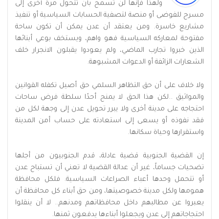
ولهذا فإنها لن تسمح بأن تتحول مرة أخرى إلى
مسرح للفوضى أو منصة لتصفية الحسابات السياسية أو تنفيذ
مشاريع خاسرة. ومن يعتقد أن عدن يمكن أن تكون ساحة
مفتوحة لمعاركه السياسية فهو واهم، ويستخف بوعي أبنائها
الذين خبروا تجارب الماضي، ولم يعودوا يقبلون الانجرار خلف
الشعارات الزائفة أو الدعوات المشبوهة.
‏ولا خلاف على أن حق التظاهر السلمي حق أصيل تكفله القوانين
والمواثيق ..لكن هذا الحق لا يمنح أحدًا سلطة فرض ساحات
احتجاجه على مدينة أخرى ولا يبرر تحويل عدن إلى وجهة لكل من
فقد نفوذه أو يسعى إلى استعادته على حساب أمن المدينة
واستقرارها وحياة سكانها.
‏إن القضية الجنوبية قضية عادلة، قدم الجنوبيون من أجلها
تضحيات جساماً، غير أن عدالة القضية لا تعني أن تستباح عدن
أو تتحمل وحدها أعباء الصراعات السياسية. فلكل محافظة
همومها ولكل مدينة خصوصيتها، ومن حق أبناء كل محافظة أن
يعبروا عن مطالبهم داخل محافظاتهم ومدنهم.. لا أن ينقلوا
احتجاجاتهم إلى عدن ويجعلوا أبناءها يدفعون ثمنها.