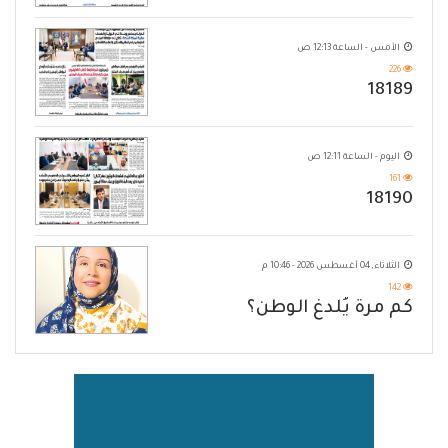
الأمس - الساعة 12:13 ص
226
18189
اليوم - الساعة 12:11 ص
161
18190
الثلاثاء, 04 أغسطس 2026 - 10:46 م
142
كم مرة يُلدغ الوطن؟