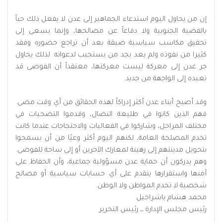
‏إن من يحاول اليوم استدعاء الجماهير إلى عدن لا يفعل ذلك حباً
بالقضية الجنوبية ولا دفاعاً عن مصالحها، وإنما يسعى إلى
تحقيق مكاسب سياسية ضيقة بعد أن تراجع حضوره وفقد
كثيرا من نفوذه ولم يعد يجد من يستجيب لدعواته. لذلك يحاول
جر عدن إلى معركة ليست معركتها، معتقداً أن الفوضى قد
تعيده إلى الواجهة من جديد.
‏وقد أصبح أبناء عدن أكثر إدراكاً لهذه الحقائق من أي وقت مضى.
فهم الذين كانوا في طليعة النضال، وقدموا التضحيات في
مختلف المراحل، وشاركوا في الفعاليات والاحتجاجات عندما كانت
تخدم المصلحة العامة، لكنهم اليوم أكثر وعيًا من أن يسمحوا
بتحويل مدينتهم إلى رهينة لمعارك الآخرين أو إلى ساحة للفوضى.
وهم يدركون أن حماية عدن مسؤولية جماعية، وأن الحفاظ على
أمنها واستقرارها يتقدم على أي حسابات سياسية أو مصالح
شخصية لا تخدم المواطن ولا الوطن.
‏محمد هشام باشراحيل
رئيس مجلس الإدارة ـــ رئيس التحرير