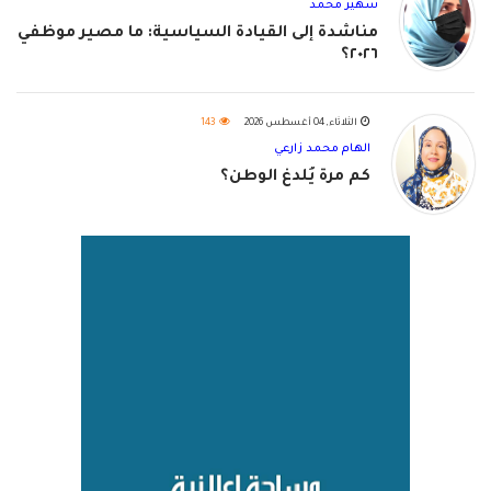
سهير محمد
مناشدة إلى القيادة السياسية: ما مصير موظفي
٢٠٢٦؟
الثلاثاء, 04 أغسطس 2026
143
الهام محمد زارعي
كم مرة يُلدغ الوطن؟