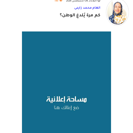
الثلاثاء, 04 أغسطس 2026
146
الهام محمد زارعي
كم مرة يُلدغ الوطن؟