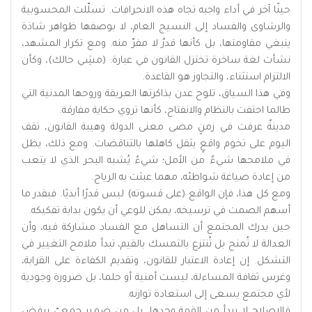
حينًا آخر في أداء واجبه تجاه هذه الانحرافات. تسلّلت المحسوبية
والرشاوى والفساد إلى النسيج العام، لا بوصفها ظواهر شاذة
ينبغي مقاومتها، بل كأنها قدرٌ لا مفرّ منه. ومع تكرار المشهد،
نشأت لغة ساخرة تختزل القانون في عبارة: (مشِي حالك)، وكأن
الالتزام استثناء، والتجاوز هو القاعدة.
وفي هذا السياق، تلوح عدن بذاكرتها العريقة وروحها المدنية التي
طالما احتفت بالنظام والانفتاح، كأنها تروي حكاية مفارقة.
مدينةٌ عرفت في زمنٍ مضى معنى الدولة وهيبة القانون، تقف
اليوم على تخوم واقعٍ يثقل كاهلها بالتناقضات. ومع ذلك، يظل
في ملامحها شيءٌ من الأمل؛ شيءٌ يُشبه البحر الذي لا يتعب
من إعادة صياغة شواطئه، مهما عبثت به الرياح.
ومع كل هذا، فإن الواقع (على قسوته) ليس قدرًا أبديًا. فبقدر ما
أسهم الصمت في ترسيخه، يمكن للوعي أن يكون بداية تفكيكه.
حين يدرك المجتمع أن التساهل مع الفساد مشاركة فيه، وأن
العدالة لا تُمنح بل تُنتزع بالتمسك بالقيم، تبدأ ملامح التغيير في
التشكل. إن إعادة الاعتبار للقانون، وتقديم الكفاءة على القرابة،
وغرس ثقافة المساءلة، ليست أمنية أو حلما، بل ضرورة وجودية
لأي مجتمع يسعى إلى استعادة توازنه.
فالإصلاح لا يبدأ من القمة وحدها، بل من ضميرٍ جمعيّ يرفض