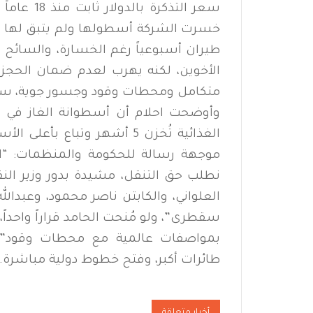
طيران أسبوعياً رغم الخسارة، والسائح 
الأخوين، لكنه يهرب لعدم ضمان الحجز، 
متكامل ومحطات وقود وجسور جوية، سيب
الغذائية تُخزن 5 أشهر وتباع
موجهة رسالة للحكومة والمنظمات: “العز
نطلب حق التنقل، مشيدة بدور وزير النق
العلواني، والكابتن ناصر محمود، وعبدالل
سقطرى”، ولو مُنحت الحامد قراراً واحدا
بمواصفات عالمية مع محطات وقود”، ه
طائرات أكبر، وفتح خطوط دولية مباشرة.