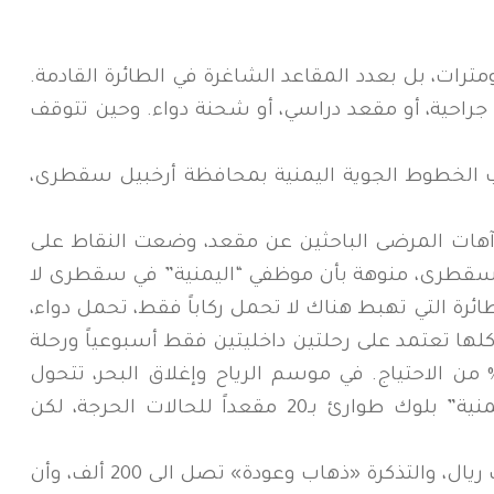
رات، بل بعدد المقاعد الشاغرة في الطائرة القادمة.
 جراحية، أو مقعد دراسي، أو شحنة دواء. وحين تتوقف
ب الخطوط الجوية اليمنية بمحافظة أرخبيل سقطرى،
ت وآهات المرضى الباحثين عن مقعد، وضعت النقاط على
طرى، منوهة بأن موظفي “اليمنية” في سقطرى لا
طائرة التي تهبط هناك لا تحمل ركاباً فقط، تحمل دواء،
لها تعتمد على رحلتين داخليتين فقط أسبوعياً ورحلة
ية واحدة. هذه الطاقة لا تغطي 10 % من الاحتياج. في موسم الرياح وإغلاق البحر، تتحول
سقطرى إلى سجن كبير. خصصت “اليمنية” بلوك طوارئ بـ20 مقعداً للحالات الحرجة، لكن
وكشفت الحامد أن راتب الموظف 60 ألف ريال، والتذكرة «ذهاب وعودة» تصل الى 200 ألف، وأن