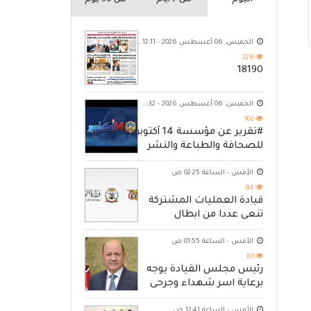
اليوم
من 7 ايام
من 30 يوم
الخميس, 06 أغسطس 2026 - 12:11 ص
228
18190
الخميس, 06 أغسطس 2026 - 10:32 م
102
#تقرير عن مؤسسة 14 أكتوبر
للصحافة والطباعة والنشر
الأمس - الساعة 02:25 ص
84
قيادة العمليات المشتركة
تنعى عددا من ابطال
القوات المسلحة
الأمس - الساعة 01:55 ص
81
رئيس مجلس القيادة يوجه
برعاية اسر شهداء وجرحى
الهجوم الإرهابي الحوثي
الأمس - الساعة 12:41 ص