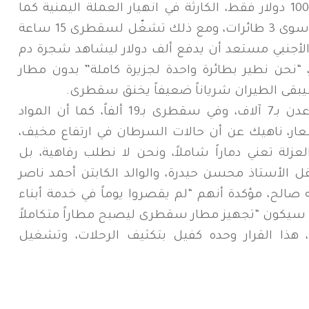
سعر التذكرة بالدولار ثابت منذ 18 عاماً 100 دولار فقط، الكارثة في انهيار العملة اليمنية كما
خسرت الشركة أسطولها ولم يتبق لها سوى 3 طائرات، ومع ذلك تشغّل لسقطرى 15 ساعة
الأجنبي مستعد أن يدفع ألف دولار ليشاهد شجرة دم
“نحن نطير بطائرة واحدة لجزيرة كاملة” بدون مطار
قى الطيران شرياناً ضعيفاً يخنق سقطرى.
وأوضحت احلام أن أسطوانة الغاز في عدن بـ7 آلاف، وفي سقطرى بـ19 ألفاً، كما أن المواد
 بأعلى الأسعار، ناهيك عن أن حالات السرطان في ارتفاع مخيف،
لة تعني دماراً شاملاً، ونحن لا نطلب رفاهية، بل
ل الأستاذ محسن حيدرة، والوالد الكابتن أحمد ناصر
ه صالح، مؤكدة أنهم “لم يقصروا يوماً في خدمة أبناء
ً، سيكون “تجهيز مطار سقطرى ليصبح مطاراً متكاملاً
ذا القرار وحده كفيل بتكثيف الرحلات، وتشغيل