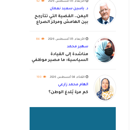
الأربعاء, 05 أغسطس 2026
92
د. ياسين سعيد نعمان
اليمن.. القضية التي تتأرجح
بين الهامش ومركز الصراع
الأربعاء, 05 أغسطس 2026
84
سهير محمد
مناشدة إلى القيادة
السياسية: ما مصير موظفي
٢٠٢٦؟
الثلاثاء, 04 أغسطس 2026
193
الهام محمد زارعي
كم مرة يُلدغ الوطن؟