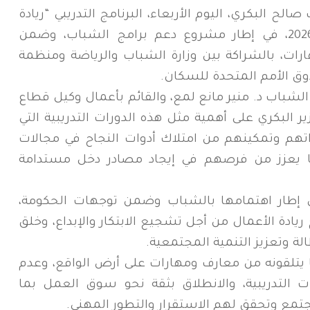
لح البكري، اليوم الأربعاء، البرنامج التدريبي “ريادة
الأعمال والمشاريع الصغيرة” للعام 2026، في إطار مشروع دعم برامج الشباب، وضمن
ارات، بالشراكة بين وزارة الشباب والرياضة ومنظمة
وق الأمم المتحدة للسكان.
شباب د. منير مانع لمع، والقائم بأعمال وكيل قطاع
ر البكري على أهمية مثل هذه الدورات التدريبية التي
م وتمكينهم من امتلاك أدوات النجاح في مجالات
بما يعزز من فرصهم في إيجاد مصادر دخل مستدامة
وفي إطار اهتمامها بالشباب وضمن توجهات الحكومة،
ادة الأعمال من أجل تشجيع الابتكار والإبداع، وخلق
 وتعزيز التنمية المجتمعية.
ا يتلقونه من معارف ومهارات على أرض الواقع، وعدم
ات التدريبية، والانطلاق بثقة نحو سوق العمل بما
تمع وتحقق لهم الاستقرار والتطور المهني.