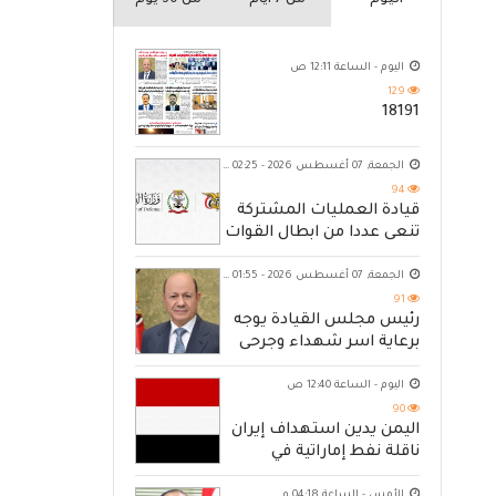
اليوم
من 7 ايام
من 30 يوم
اليوم - الساعة 12:11 ص
129
18191
الجمعة, 07 أغسطس 2026 - 02:25 ص
94
قيادة العمليات المشتركة
تنعى عددا من ابطال القوات
المسلحة
الجمعة, 07 أغسطس 2026 - 01:55 ص
91
رئيس مجلس القيادة يوجه
برعاية اسر شهداء وجرحى
الهجوم الإرهابي الحوثي والرد
الحازم على مصدر التهديد
اليوم - الساعة 12:40 ص
90
اليمن يدين استهداف إيران
ناقلة نفط إماراتية في
مضيق هرمز
الأمس - الساعة 04:18 م