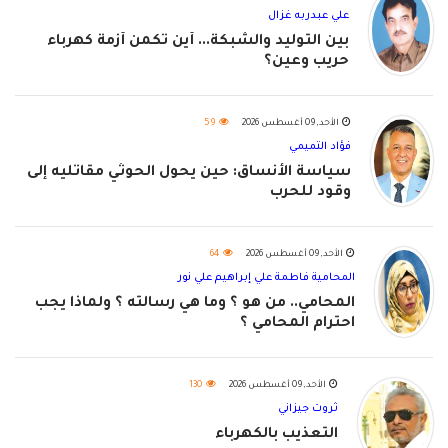
علي عبدربه غزال
بين التوليد والشبكة... أين تكمن أزمة كهرباء
حريب وعين؟
الأحد, 09 أغسطس 2026
59
فؤاد التميمي
سياسة الأنساق: حين يحول الحوثي مقاتليه إلى
وقود للحرب
الأحد, 09 أغسطس 2026
64
المحامية فاطمة علي إبراهيم علي نور
المحامي.. من هو ؟ وما هي رسالته ؟ ولماذا يجب
احترام المحامي ؟
الأحد, 09 أغسطس 2026
130
ثروت جيزاني
التعذيب بالكهرباء