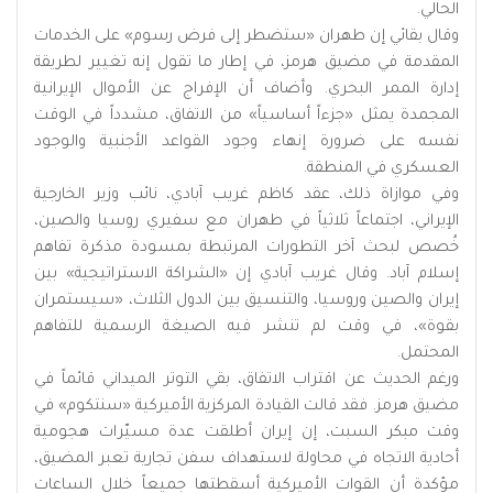
الحالي.
وقال بقائي إن طهران «ستضطر إلى فرض رسوم» على الخدمات
المقدمة في مضيق هرمز، في إطار ما تقول إنه تغيير لطريقة
إدارة الممر البحري. وأضاف أن الإفراج عن الأموال الإيرانية
المجمدة يمثل «جزءاً أساسياً» من الاتفاق، مشدداً في الوقت
نفسه على ضرورة إنهاء وجود القواعد الأجنبية والوجود
العسكري في المنطقة.
وفي موازاة ذلك، عقد كاظم غريب آبادي، نائب وزير الخارجية
الإيراني، اجتماعاً ثلاثياً في طهران مع سفيري روسيا والصين،
خُصص لبحث آخر التطورات المرتبطة بمسودة مذكرة تفاهم
إسلام آباد. وقال غريب آبادي إن «الشراكة الاستراتيجية» بين
إيران والصين وروسيا، والتنسيق بين الدول الثلاث، «سيستمران
بقوة»، في وقت لم تنشر فيه الصيغة الرسمية للتفاهم
المحتمل.
ورغم الحديث عن اقتراب الاتفاق، بقي التوتر الميداني قائماً في
مضيق هرمز. فقد قالت القيادة المركزية الأميركية «سنتكوم» في
وقت مبكر السبت، إن إيران أطلقت عدة مسيّرات هجومية
أحادية الاتجاه في محاولة لاستهداف سفن تجارية تعبر المضيق،
مؤكدة أن القوات الأميركية أسقطتها جميعاً خلال الساعات