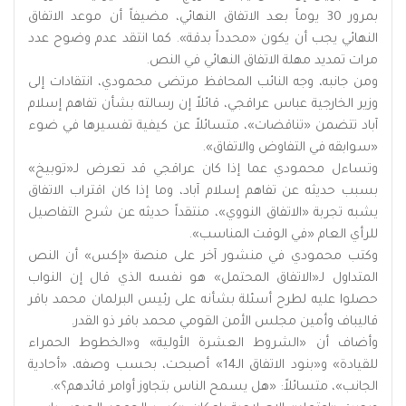
بمرور 30 يوماً بعد الاتفاق النهائي، مضيفاً أن موعد الاتفاق
النهائي يجب أن يكون «محدداً بدقة». كما انتقد عدم وضوح عدد
مرات تمديد مهلة الاتفاق النهائي في النص.
ومن جانبه، وجه النائب المحافظ مرتضى محمودي، انتقادات إلى
وزير الخارجية عباس عراقجي، قائلاً إن رسالته بشأن تفاهم إسلام
آباد تتضمن «تناقضات»، متسائلاً عن كيفية تفسيرها في ضوء
«سوابقه في التفاوض والاتفاق».
وتساءل محمودي عما إذا كان عراقجي قد تعرض لـ«توبيخ»
بسبب حديثه عن تفاهم إسلام آباد، وما إذا كان اقتراب الاتفاق
يشبه تجربة «الاتفاق النووي»، منتقداً حديثه عن شرح التفاصيل
للرأي العام «في الوقت المناسب».
وكتب محمودي في منشور آخر على منصة «إكس» أن النص
المتداول لـ«الاتفاق المحتمل» هو نفسه الذي قال إن النواب
حصلوا عليه لطرح أسئلة بشأنه على رئيس البرلمان محمد باقر
قاليباف وأمين مجلس الأمن القومي محمد باقر ذو القدر.
وأضاف أن «الشروط العشرة الأولية» و«الخطوط الحمراء
للقيادة» و«بنود الاتفاق الـ14» أصبحت، بحسب وصفه، «أحادية
الجانب»، متسائلاً: «هل يسمح الناس بتجاوز أوامر قائدهم؟».