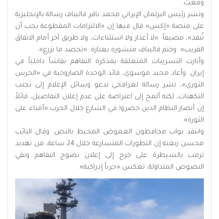
وقعت.
ونشر رئيس البرلمان الإيراني محمد باقر قاليباف رسالة بالإنجليزية
على منصة «إكس» قال فيها إن «الالتزامات المقطوعة يجب أن
تُنفذ»، مضيفاً: «لا أعذار ولا استثناءات، ولا طريق آخر أمام الاتفاق
القريب». وختم قاليباف منشوره بعبارة: «تحصد ما تزرع».
وأثارت التسريبات المتعلقة بمذكرة التفاهم نقاشاً داخلياً في
إيران. وأعاد مجيد موسوي، قائد الوحدة الصاروخية في «الحرس
الثوري»، نشر رسالة لعراقجي تدعو وسائل الإعلام إلى تجنب
التكهنات، لكنه ألمح إلى اعتراضه على عدم إعلان التفاصيل، قائلاً
إن أنصار النظام الذين حضروا في الشارع خلال الحرب «أمناء على
الثورة».
وانتقد نواب محافظون الغموض المحيط بالنص. وقال النائب
محسن زنغنه إن التطورات المتسارعة خلال 24 ساعة، من تهديد
ترمب بالسيطرة على خرج إلى إعلان نضوج التفاهم ونفي
النصوص المتداولة، تعكس «حرباً إدراكية».