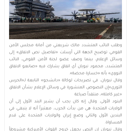
وطلب النائب المتشدد مالك شريعتي من أمانة مجلس الأمن
القومي توضيح الجهة التي أرسلت «تفاصيل نص الاتفاق» إلى
وسائل الإعلام، بينما وصف عضو لجنة الأمن القومي، النائب
المتشدد، محمود نبويان أي اتفاق يشارك فيه «صانعو الاتفاق
النووي» بأنه «خسارة محضة».
وقال نبويان، في تصريحات لوكالة «دانشجو» التابعة لـ«الحرس
الثوري»إن النصوص المنشورة في وسائل الإعلام بشأن الاتفاق
«غير كاملة»، منتقداً صياغة
البنود الأولى. وقال إنه كان يجب أن يشير البند الأول إلى أن
الولايات المتحدة هي من بدأت الحرب، معتبراً أنه لا ينبغي في
البندين الأول والثاني وضع إيران والولايات المتحدة على قدم
المساواة.
وقال نبويان إن النص يجعل خروج القوات الأميركية مشروطاً