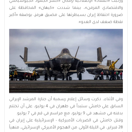
ورحبت «اعتماد» الإصلاحية بإمكان «كسر الجمود الجيوسياسي
والاقتصادي المزمن»، بينما شددت «كيهان» المحافظة على
ضرورة احتفاظ إيران بسيطرتها على مضيق هرمز، بوصفه «أكبر
نقطة ضعف لدى العدو».
وفي الأثناء، ذكرت وسائل إعلام رسمية أن جنازة المرشد الإيراني
السابق علي خامنئي ستبدأ في طهران في 4 يوليو، على أن تختتم
بدفنه في مشهد في 9 يوليو، مع مراسم في قم في 7 يوليو.
وقتل خامنئي في الضربات الأميركية - الإسرائيلية على إيران في
28 فبراير، في الليلة الأولى من الهجوم الأميركي الإسرائيلي، منهياً