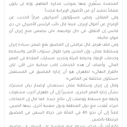
المجمدة ستُفرج عنها بموجب مذكرة التفاهم، وإنه لن يكون
ممكناً تجميد أي من الأصول الإيرانية مجدداً.
وفي المقابل، رفض مسؤولون أميركيون مراراً الحديث عن
الإفراج عن أموال لإيران، فيما قال نائب الرئيس الأميركي جي دي
فانس إن الاتفاق، في حال توقيعه، «لن يتضمن منح إيران أي
موارد مالية».
وفي ملف هرمز، قال عراقجي إن المضيق يقع ضمن سيادة إيران
وسلطنة عمان، وإن البلدين وفرا طوال سنوات الأمن والسلامة
وخدمات الإنقاذ وحماية البيئة وتحديد مسارات الملاحة في الممر
المائي. وأضاف أن هذه الخدمات كانت مجانية حتى الآن، لكن
«القرار النهائي» لطهران هو أن إدارة المضيق في المستقبل
«ستكون مختلفة عن الماضي».
وقال إن إيران وسلطنة عمان تستعدان لإصدار بيان مشترك
بشأن إدارة الممر البحري، مشيراً إلى أن طهران أجرت مشاورات
وثيقة مع مسقط ووصلت إلى نتائج جيدة. كما قال إن اجتماعات
خبراء عُقدت مع دول المنطقة ودول معنية أخرى، بينها الصين،
لافتاً إلى أن نحو 40 في المائة من حركة السفن في المضيق
مرتبطة بالصين.
لكنه أقر بأن فرض رسوم عبور مباشرة على السفن في مضيق