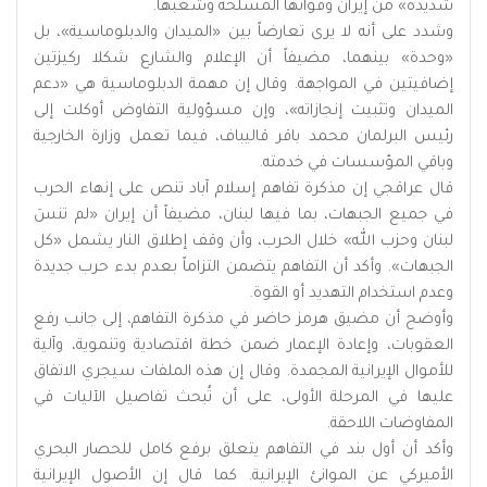
شديدة» من إيران وقواتها المسلحة وشعبها.
وشدد على أنه لا يرى تعارضاً بين «الميدان والدبلوماسية»، بل
«وحدة» بينهما، مضيفاً أن الإعلام والشارع شكلا ركيزتين
إضافيتين في المواجهة. وقال إن مهمة الدبلوماسية هي «دعم
الميدان وتثبيت إنجازاته»، وإن مسؤولية التفاوض أوكلت إلى
رئيس البرلمان محمد باقر قاليباف، فيما تعمل وزارة الخارجية
وباقي المؤسسات في خدمته.
قال عراقجي إن مذكرة تفاهم إسلام آباد تنص على إنهاء الحرب
في جميع الجبهات، بما فيها لبنان، مضيفاً أن إيران «لم تنسَ
لبنان وحزب الله» خلال الحرب، وأن وقف إطلاق النار يشمل «كل
الجبهات». وأكد أن التفاهم يتضمن التزاماً بعدم بدء حرب جديدة
وعدم استخدام التهديد أو القوة.
وأوضح أن مضيق هرمز حاضر في مذكرة التفاهم، إلى جانب رفع
العقوبات، وإعادة الإعمار ضمن خطة اقتصادية وتنموية، وآلية
للأموال الإيرانية المجمدة. وقال إن هذه الملفات سيجري الاتفاق
عليها في المرحلة الأولى، على أن تُبحث تفاصيل الآليات في
المفاوضات اللاحقة.
وأكد أن أول بند في التفاهم يتعلق برفع كامل للحصار البحري
الأميركي عن الموانئ الإيرانية. كما قال إن الأصول الإيرانية