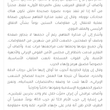
وأضاف أن الاتفاق المرتقب يمثل «المرحلة الأولى» فقط، محذراً
من أنه إذا لم تنفذ بنوده بصورة صحيحة «فلن تكون هناك
محادثات نووية». وقال إن تنفيذ مذكرة التفاهم سيكون ضمانة
عملية للانتقال إلى مفاوضات الستين يوماً بشأن الاتفاق
الرئيسي والملف النووي.
وأشار إلى أن مذكرة التفاهم، رغم أن حجمها لا يتجاوز صفحة
ونصف أو صفحتين، خضعت لأكثر من شهرين من المفاوضات،
وأن جميع بنودها وجملها تمت مراجعتها مرات عدة. وأضاف أن
التقارير قدمت بانتظام إلى مجلس الأمن القومي الإيراني والأجهزة
الأمنية، وأن القوات المسلحة تابعت الملفات الأساسية،
خصوصاً مضيق هرمز وإنهاء الحرب.
وقال إن وزارة الخارجية أنجزت ما أوكل إليها «بأعلى درجات الدقة
والحذر»، مضيفاً أن نتيجة هذا العمل «جيدة لمصالح الشعب
الإيراني»، لأنها تثبت ما وصفه بـ«الانتصارات الميدانية»، وتعزز
حضور الجمهورية الإسلامية ونفوذها داخلياً وخارجياً.
وأضاف عراقجي أن إيران «مرّت خلال عام واحد بحربين ثقيلتين»،
في إشارة إلى حرب الأيام الـ12 ثم حرب الـ40 يوماً، معتبراً أن
الطرف الآخر ظن أنه قادر على «إنهاء الأمر»، لكنه واجه «مقاومة