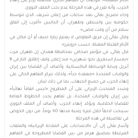
الأيام المقبلة»، موضحاً أن التفاهم الجاري متابعته يركز على إنهاء
الحرب، وأنه تقرر في هذه المرحلة عدم بحث الملف النووي.
وجاء تصريح بقائي بعد ساعات من إعلان شريف، الذي تتوسط
حكومته بين واشنطن وطهران، أن الجانبين «أقرب إلى اتفاق
سلام من أي وقت مضى».
وقال بقائي إن فريق التفاوض لا يعتزم زيارة جنيف أو ‌أي ‌مكان في
الأيام القليلة المقبلة، حسب «رويترز».
قال بقائي، في مؤتمر صحافي بمحافظة همدان، إن طهران مرت
«بمسار استغرق نحو شهرين» منذ إعلان وقف إطلاق النار في 8
أبريل وبداية الوساطة الباكستانية. وأضاف أن القضايا بين إيران
والولايات المتحدة «معقدة جداً»، ولذلك يتركز التفاهم الحالي على
إنهاء الحرب في جميع الجبهات، بما في ذلك لبنان.
وشدد المتحدث الإيراني على أن المطروح «ليس اتفاقاً نهائياً»
بين إيران والولايات المتحدة، بل تفاهم يحدد الخطوط العامة
للقضايا الخلافية، ويؤكد إنهاء الحرب. وأضاف أن الملف النووي
سيبحث لاحقاً خلال فترة زمنية مدتها 60 يوماً، من دون الخوض
في تفاصيله في هذه المرحلة.
وأشار بقائي إلى أن «الاعتداءات على الملاحة الإيرانية» والملفات
المرتبطة بمضيق هرمز من بين القضايا المطروحة في التفاهم