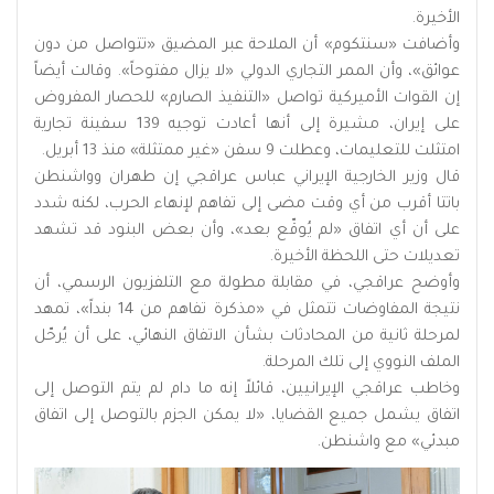
الأخيرة.
وأضافت «سنتكوم» أن الملاحة عبر المضيق «تتواصل من دون
عوائق»، وأن الممر التجاري الدولي «لا يزال مفتوحاً». وقالت أيضاً
إن القوات الأميركية تواصل «التنفيذ الصارم» للحصار المفروض
على إيران، مشيرة إلى أنها أعادت توجيه 139 سفينة تجارية
امتثلت للتعليمات، وعطلت 9 سفن «غير ممتثلة» منذ 13 أبريل.
قال وزير الخارجية الإيراني عباس عراقجي إن طهران وواشنطن
باتتا أقرب من أي وقت مضى إلى تفاهم لإنهاء الحرب، لكنه شدد
على أن أي اتفاق «لم يُوقّع بعد»، وأن بعض البنود قد تشهد
تعديلات حتى اللحظة الأخيرة.
وأوضح عراقجي، في مقابلة مطولة مع التلفزيون الرسمي، أن
نتيجة المفاوضات تتمثل في «مذكرة تفاهم من 14 بنداً»، تمهد
لمرحلة ثانية من المحادثات بشأن الاتفاق النهائي، على أن يُرحّل
الملف النووي إلى تلك المرحلة.
وخاطب عراقجي الإيرانيين، قائلاً إنه ما دام لم يتم التوصل إلى
اتفاق يشمل جميع القضايا، «لا يمكن الجزم بالتوصل إلى اتفاق
مبدئي» مع واشنطن.