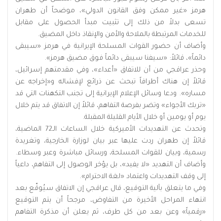
هرمز «غير ممكن وفق القانون الدولي»، موضحاً أن طهران
تسعى بدلاً من ذلك إلى تثبيت مبدأ الحصول على مقابل
للخدمات المرتبطة بالملاحة والأمن والإنقاذ داخل المضيق.
وأضاف أن حضور القوات المسلحة الإيرانية في هرمز «سيبقى
دائماً»، قائلاً: «سيفنا سيبقى دائماً فوق مضيق هرمز».
وحذر عراقجي من أن للاتفاق «أعداء»، وفي مقدمتهم إسرائيل،
قائلاً إن هناك أطرافاً تبحث عن ذرائع لإفشاله و«إخراجه عن
مساره». ودعا وسائل الإعلام الإيرانية إلى تجنب التكهنات التي قد
«تربك الأجواء» وتضر بفرصة التفاهم، قائلاً إن الاتفاق قد يتم خلال
يوم أو يومين أو خلال الأيام القليلة المقبلة.
وتحدث عن التهديدات الأميركية خلال الساعات الـ72 الماضية،
قائلاً إن طهران ردت عليها عبر بيان لوزارة الخارجية، وتغريدة
رسمية، وبيان للقوات المسلحة، ورسائل مباشرة وعبر وسطاء.
وأضاف أن التهديد «لا يفيد»، بل يؤخر الوصول إلى التفاهم، داعياً
إلى وقف التهديدات واعتماد «لغة الاحترام».
وفي ما يتعلق بآلية التوقيع، قال عراقجي إن الاتفاق سيُوقّع بعد
انتهاء المراحل الأخيرة من التفاوض، مرجحاً أن يتم التوقيع
«رقمياً» وعن بعد من كل طرف، ثم يعلن أن مذكرة التفاهم