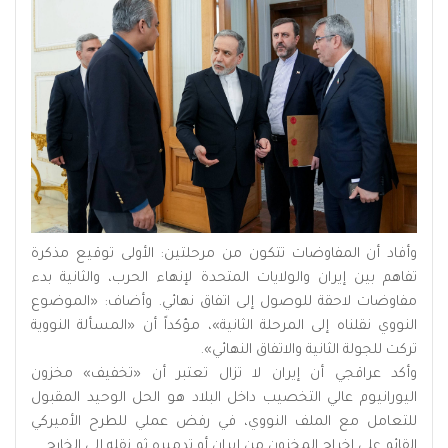
وأفاد أن المفاوضات تتكون من مرحلتين: الأولى توقيع مذكرة
تفاهم بين إيران والولايات المتحدة لإنهاء الحرب، والثانية بدء
مفاوضات لاحقة للوصول إلى اتفاق نهائي. وأضاف: «الموضوع
النووي نقلناه إلى المرحلة الثانية»، مؤكداً أن «المسألة النووية
تركت للجولة الثانية والاتفاق النهائي».
وأكد عراقجي أن إيران لا تزال تعتبر أن «تخفيف» مخزون
اليورانيوم عالي التخصيب داخل البلاد هو الحل الوحيد المقبول
للتعامل مع الملف النووي، في رفض عملي للطرح الأميركي
القائم على إخراج المخزون من إيران أو تدميره ثم نقله إلى الخارج.