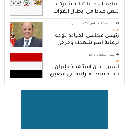
قيادة العمليات المشتركة
تنعى عددا من ابطال القوات
المسلحة
الجمعة, 07 أغسطس 2026 - 01:55 ص
95
رئيس مجلس القيادة يوجه
برعاية اسر شهداء وجرحى
الهجوم الإرهابي الحوثي والرد
اليوم - الساعة 12:40 ص
الحازم على مصدر التهديد
92
اليمن يدين استهداف إيران
ناقلة نفط إماراتية في مضيق
هرمز