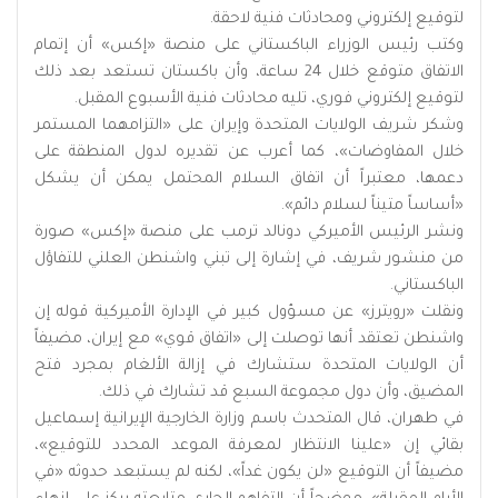
لتوقيع إلكتروني ومحادثات فنية لاحقة.
وكتب رئيس الوزراء الباكستاني على منصة «إكس» أن إتمام
الاتفاق متوقع خلال 24 ساعة، وأن باكستان تستعد بعد ذلك
لتوقيع إلكتروني فوري، تليه محادثات فنية الأسبوع المقبل.
وشكر شريف الولايات المتحدة وإيران على «التزامهما المستمر
خلال المفاوضات»، كما أعرب عن تقديره لدول المنطقة على
دعمها، معتبراً أن اتفاق السلام المحتمل يمكن أن يشكل
«أساساً متيناً لسلام دائم».
ونشر الرئيس الأميركي دونالد ترمب على منصة «إكس» صورة
من منشور شريف، في إشارة إلى تبني واشنطن العلني للتفاؤل
الباكستاني.
ونقلت «رويترز» عن مسؤول كبير في الإدارة الأميركية قوله إن
واشنطن تعتقد أنها توصلت إلى «اتفاق قوي» مع إيران، مضيفاً
أن الولايات المتحدة ستشارك في إزالة الألغام بمجرد فتح
المضيق، وأن دول مجموعة السبع قد تشارك في ذلك.
في طهران، قال المتحدث باسم وزارة الخارجية الإيرانية إسماعيل
بقائي إن «علينا الانتظار لمعرفة الموعد المحدد للتوقيع»،
مضيفاً أن التوقيع «لن يكون غداً»، لكنه لم يستبعد حدوثه «في