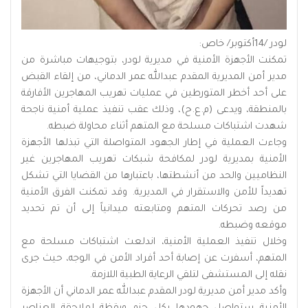
لودر /14أكتوبر/ خاص:
تمكنت الأجهزة الأمنية في مديرية لودر، بتوجيهات مباشرة من
مدير أمن المديرية المقدم عبدالله عمر الدماني، من إلقاء القبض
على أحد أخطر المتورطين في عمليات تهريب المهاجرين الأفارقة
بالمنطقة، ويدعى (م.ع.ح)، وذلك عقب تنفيذ عملية أمنية ناجحة
شهدت اشتباكات مسلحة مع المتهم أثناء محاولة ضبطه.
وجاءت العملية في إطار الجهود المتواصلة التي تبذلها الأجهزة
الأمنية بمديرية لودر لمكافحة شبكات تهريب المهاجرين غير
النظاميين والحد من أنشطتها، باعتبارها من القضايا التي تشكل
تهديداً للأمن والاستقرار في المديرية. وقد تمكنت الفرق الأمنية
من رصد تحركات المتهم ومتابعته ميدانياً إلى أن تم تحديد
موقعه وضبطه.
وخلال تنفيذ العملية الأمنية، اندلعت اشتباكات مسلحة مع
المتهم، أسفرت عن إصابة أحد أفراد الأمن في الوجه، حيث جرى
نقله إلى المستشفى لتلقي الرعاية الطبية اللازمة.
وأكد مدير أمن مديرية لودر المقدم عبدالله عمر الدماني أن الأجهزة