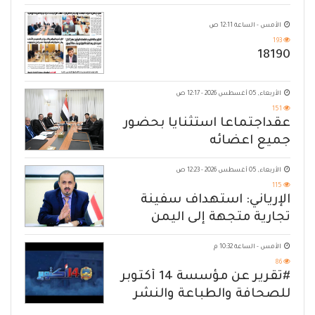
الأمس - الساعة 12:11 ص
193
18190
الأربعاء, 05 أغسطس 2026 - 12:17 ص
151
عقداجتماعا استثنايا بحضور
جميع اعضائه
الأربعاء, 05 أغسطس 2026 - 12:23 ص
115
الإرياني: استهداف سفينة
تجارية متجهة إلى اليمن
يكشف حصار الحوثي للشعب
الأمس - الساعة 10:32 م
86
#تقرير عن مؤسسة 14 أكتوبر
للصحافة والطباعة والنشر