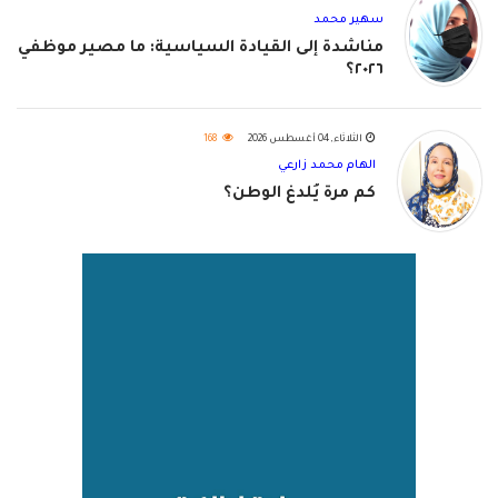
سهير محمد
مناشدة إلى القيادة السياسية: ما مصير موظفي
٢٠٢٦؟
الثلاثاء, 04 أغسطس 2026
168
الهام محمد زارعي
كم مرة يُلدغ الوطن؟