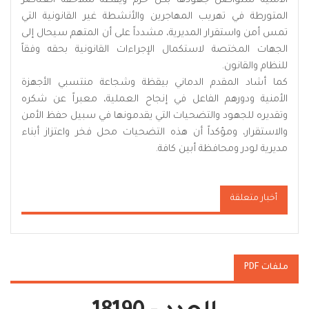
الأمنية ستواصل جهودها بكل حزم ويقظة لملاحقة العناصر
المتورطة في تهريب المهاجرين والأنشطة غير القانونية التي
تمس أمن واستقرار المديرية، مشدداً على أن المتهم سيحال إلى
الجهات المختصة لاستكمال الإجراءات القانونية بحقه وفقاً
للنظام والقانون.
كما أشاد المقدم الدماني بيقظة وشجاعة منتسبي الأجهزة
الأمنية ودورهم الفاعل في إنجاح العملية، معبراً عن شكره
وتقديره للجهود والتضحيات التي يقدمونها في سبيل حفظ الأمن
والاستقرار، ومؤكداً أن هذه التضحيات محل فخر واعتزاز أبناء
مديرية لودر ومحافظة أبين كافة.
أخبار متعلقة
ملفات PDF