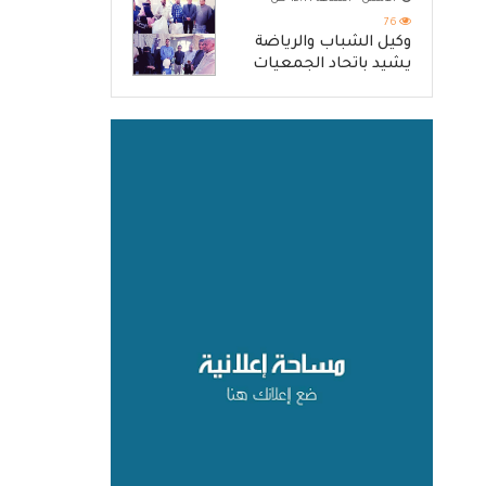
والرد الحازم على مصدر
التهديد
76
وكيل الشباب والرياضة
يشيد باتحاد الجمعيات
كنموذج للانتقال من الإغاثة
إلى التنمية