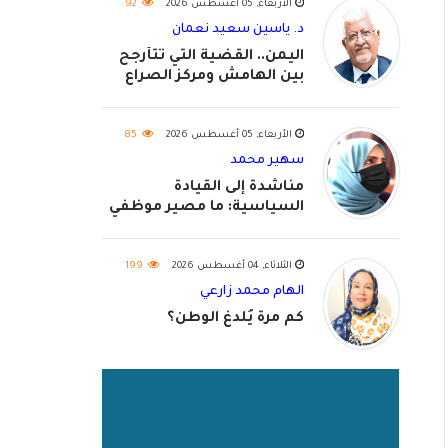
الأربعاء, 05 أغسطس 2026
92
د. ياسين سعيد نعمان
اليمن.. القضية التي تتأرجح
بين الهامش ومركز الصراع
الأربعاء, 05 أغسطس 2026
85
سهير محمد
مناشدة إلى القيادة
السياسية: ما مصير موظفي
٢٠٢٦؟
الثلاثاء, 04 أغسطس 2026
199
الهام محمد زارعي
كم مرة يُلدغ الوطن؟