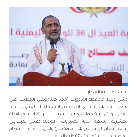
مأرب / عبدالله العطار
دشن وكيلا محافظة المحويت أحمد صلح،وعلي الخطيب، على
ملعب مارب،اليوم، دوري اندية مديريات محافظة المحويت لكرة
القدم، والتي ينظمها مكتب الشباب والرياضة بالمحافظة
بمشاركة تسعة اندية لمديريات (المدينة،حفاش،الخبت،بني
سعد،ملحان،الرجم،الجبل،الطويلة،شبام)،والذي يقام بنظام
المجموعات ويستمر حتى 17يونيو الجاري.