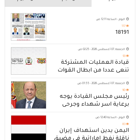
اليوم - الساعة 12:11 ص
117
18191
الجمعة, 07 أغسطس 2026 - 02:25 ص
93
قيادة العمليات المشتركة
تنعى عددا من ابطال القوات
المسلحة
الجمعة, 07 أغسطس 2026 - 01:55 ص
90
رئيس مجلس القيادة يوجه
برعاية اسر شهداء وجرحى
الهجوم الإرهابي الحوثي والرد
اليوم - الساعة 12:40 ص
الحازم على مصدر التهديد
83
اليمن يدين استهداف إيران
ناقلة نفط إماراتية في مضيق