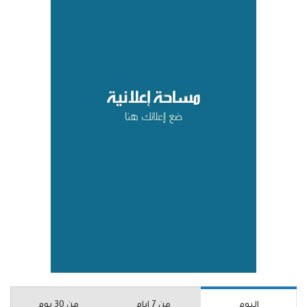
اليوم
من 7 ايام
من 30 يوم