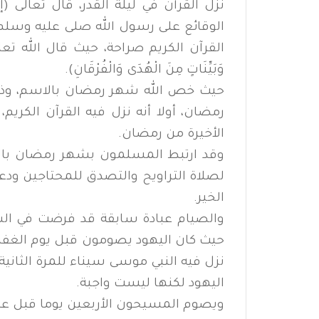
نزل القرآن في ليلة القدر، قال تعالى (إ
الوقائع على رسول الله صلى عليه وسلم
القرآن الكريم صراحة، حيث قال الله تعالى (شَهْر
وَبَيِّنَاتٍ مِنَ الْهُدَى وَالْفُرْقَانِ).
حيث خص الله شهر رمضان بالاسم، وذل
رمضان، أولا أنه نزل فيه القرآن الكريم،
الأخيرة من رمضان.
وقد ارتبط المسلمون بشهر رمضان بالع
لصلاة التراويح والتصدق للمحتاجين ودعوا
الخير.
والصيام عبادة سابقة قد فرضت في الشرا
حيث كان اليهود يصومون قبل يوم الغفران
نزل فيه النبي موسى سيناء للمرة الثاني
اليهود لكنها ليست واجبة.
ويصوم المسيحون الأربعين يوما قبل عيد