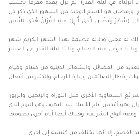
نا أنزلناه في ليلة القدر)، ثم نزل بعده مفرقا بحسب
. ورمضان هو الاسم الوحيد من الشهور الذي ذكر في
ُ رَمَضَانَ الَّذِي أُنْزِلَ فِيهِ الْقُرْآنُ هُدًى لِلنَّاسِ
ك له معنى ودلالة عظيمة لهذا الشهر الكريم شهر
 وثانيا فرض فيه الصيام، وثالثا ليلة القدر في العشر
ديد من الفضائل والشعائر الدينية من صيام وقيام
ت إفطار الصائمين وزيارة الأرحام، والكثير من أفعال
ئع السماوية الأخرى مثل التوراة والإنجيل والزبور،
 وهو أقدس أيام الأعياد عند اليهود، وهو اليوم الذي
ة ومعه ألواح الشريعة، وهناك أيضا أيام أخرى يصومها
 الفصح، إلا أنها تختلف من كنيسة إلى اخرى.