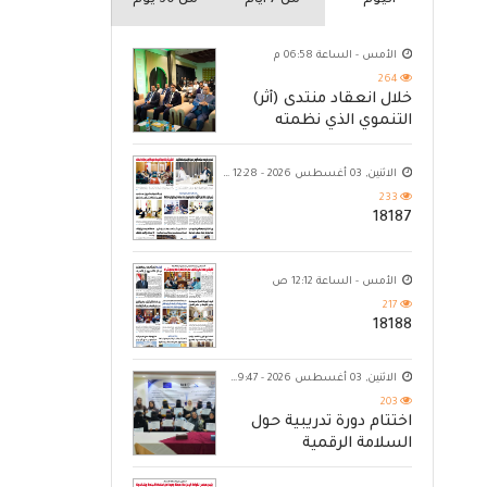
اليوم
من 7 ايام
من 30 يوم
الأمس - الساعة 06:58 م
264
خلال انعقاد منتدى (أثر)
التنموي الذي نظمته
مؤسسة حضرموت
الاثنين, 03 أغسطس 2026 - 12:28 ص
233
18187
الأمس - الساعة 12:12 ص
217
18188
الاثنين, 03 أغسطس 2026 - 09:47 م
203
اختتام دورة تدريبية حول
السلامة الرقمية
للصحفيات في عدن