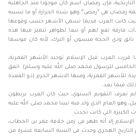
تاريخية، فإن رمضان اسم كان موجودا منذ الجاهلية
مة رمضان هي “رمض” وهو شدة الحرارة أو ما تسببه
حيث كانت العرب قديما تسمي الأشهر حسب وقوعها
ث فارقة تقع لهم أو تبعا لظواهر تتميز فيها هذه
اتق وذي الحجة ميسون أو البرك، لأنه كان موسما
قررت العرب قبل الإسلام توحيد الأشهر القمرية،
الخامس للرسول محمد صلى الله عليه وسلم). اتفق
دة للأشهر القمرية، ومنها الاشهر الحرم (ذو القعدة
لك فيما بعد.
 لم تعرف التقويم السنوي، حيث كان العرب يربطون
، وهو العام الذي ولد فيه نبينا محمد صلى الله عليه
 الكبيرة التي كانت تحدث.
 الإسلام إلا أنه ظهر في زمن خلافة عمر بن الخطاب،
م التاريخ الهجري وحدث في السنة السابعة عشرة من