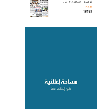
بمشاركة مؤسسة 14 أكتوبر
اليوم - الساعة 12:13 ص
188
18189