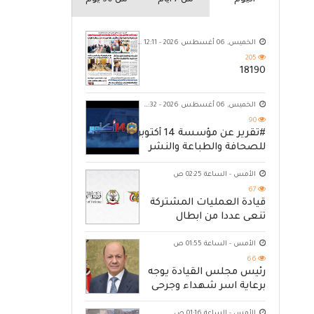
اليوم
من 7 ايام
من 30 يوم
الخميس, 06 أغسطس 2026 - 12:11 ص
205
18190
الخميس, 06 أغسطس 2026 - 10:32 م
90
#تقرير عن مؤسسة 14 أكتوبر
للصحافة والطباعة والنشر
الأمس - الساعة 02:25 ص
67
قيادة العمليات المشتركة
تنعى عددا من ابطال
القوات المسلحة
الأمس - الساعة 01:55 ص
66
رئيس مجلس القيادة يوجه
برعاية اسر شهداء وجرحى
الهجوم الإرهابي الحوثي
الأمس - الساعة 01:16 ص