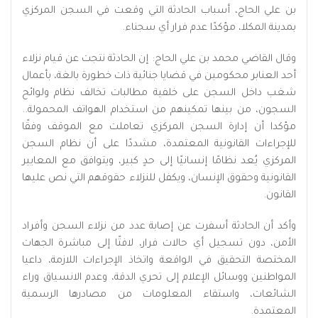
بن علي الحاج، أسباب الحادثة التي وقعت في السجن المركزي
بمدينة المكلا، مؤكدًا عدم فرار أي سجناء.
وقال القاضي محمد بن علي الحاج: إن الحادثة نتجت عن قيام نزلاء
أحد العنابر محكومين في قضايا جنائية ذات خطورة بالغة، بأعمال
شغب داخل السجن على خلفية مطالبات تخالف نظام ولوائح
السجون، من بينها تمكينهم من استخدام الهواتف المحمولة..
مؤكدا أن إدارة السجن المركزي تعاملت مع الموقف وفقًا
للإجراءات القانونية المعتمدة، مشددًا على أن نظام السجن
المركزي يُعد نظامًا إنسانيًا إلى حدٍ كبير، ويتوافق مع المعايير
القانونية وحقوق الإنسان، ويكفل للنزلاء حقوقهم التي نص عليها
القانون.
وأكد أن الحادثة أسفرت عن إصابة عدد من نزلاء السجن وأفراد
الأمن، دون تسجيل أي حالات فرار، لافتًا إلى مباشرة الجهات
المختصة التحقيق في الواقعة واتخاذ الإجراءات اللازمة، داعيا
المواطنين ووسائل الإعلام إلى تحري الدقة، وعدم الانسياق وراء
الشائعات، واستقاء المعلومات من مصادرها الرسمية
المعتمدة.