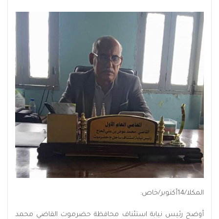
المكلا/14أكتوبر/خاص:
أوضح رئيس نيابة استئناف محافظة حضرموت القاضي محمد