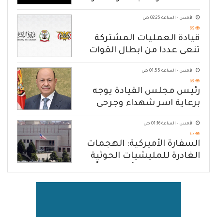
الأمس - الساعة 02:25 ص
69
قيادة العمليات المشتركة
تنعى عددا من ابطال القوات
المسلحة
الأمس - الساعة 01:55 ص
68
رئيس مجلس القيادة يوجه
برعاية اسر شهداء وجرحى
الهجوم الإرهابي الحوثي والرد
الأمس - الساعة 01:16 ص
الحازم على مصدر التهديد
63
السفارة الأميركية: الهجمات
الغادرة للمليشيات الحوثية
في حضرموت ومأرب إرهاباً
بحق الشعب اليمني