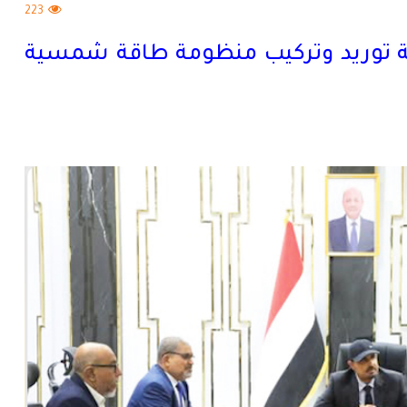
223
ة توريد وتركيب منظومة طاقة شمسية