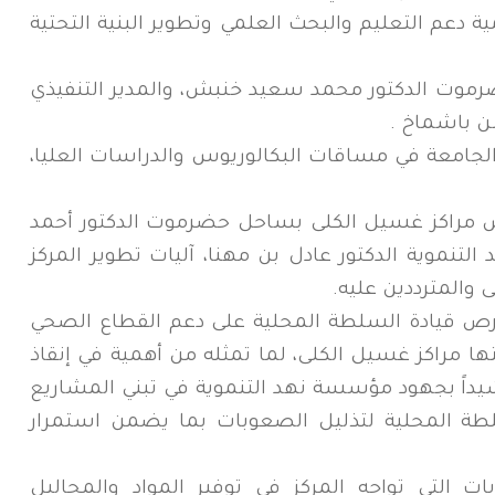
 دعم التعليم والبحث العلمي وتطوير البنية التحتية
ضرموت الدكتور محمد سعيد خنبش، والمدير التنفيذي
 باشماخ .
جامعة في مساقات البكالوريوس والدراسات العليا،
 مراكز غسيل الكلى بساحل حضرموت الدكتور أحمد
تنموية الدكتور عادل بن مهنا، آليات تطوير المركز
والمترددين عليه.
حرص قيادة السلطة المحلية على دعم القطاع الصحي
 مراكز غسيل الكلى، لما تمثله من أهمية في إنقاذ
يداً بجهود مؤسسة نهد التنموية في تبني المشاريع
سلطة المحلية لتذليل الصعوبات بما يضمن استمرار
ت التي تواجه المركز في توفير المواد والمحاليل