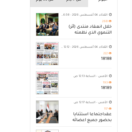
اليوم
من 7 ايام
من 30 يوم
الثلاثاء, 04 أغسطس 2026 - 06:58 م
268
خلال انعقاد منتدى (أثر)
التنموي الذي نظمته
مؤسسة حضرموت
الثلاثاء, 04 أغسطس 2026 - 12:12 ص
222
18188
الأمس - الساعة 12:13 ص
193
18189
الأمس - الساعة 12:17 ص
117
عقداجتماعا استثنايا
بحضور جميع اعضائه