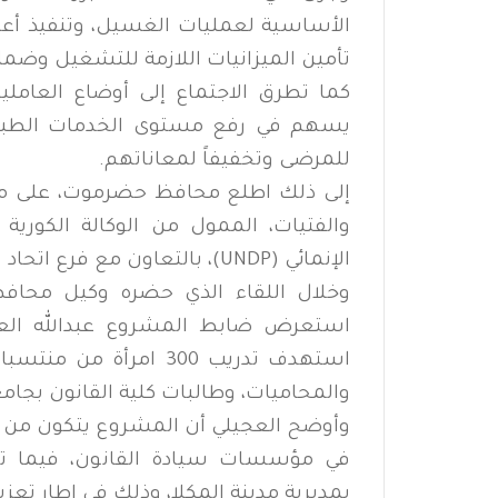
الأساسية لعمليات الغسيل، وتنفيذ أعما
تأمين الميزانيات اللازمة للتشغيل وضما
كما تطرق الاجتماع إلى أوضاع العاملي
يسهم في رفع مستوى الخدمات الطبية 
للمرضى وتخفيفاً لمعاناتهم.
إلى ذلك اطلع محافظ حضرموت، على مخ
والفتيات، الممول من الوكالة الكورية 
الإنمائي (UNDP)، بالتعاون مع فرع اتحاد نساء اليمن بحضرموت.
وخلال اللقاء الذي حضره وكيل محا
استعرض ضابط المشروع عبدالله العج
استهدف تدريب 300 امرأ
والمحاميات، وطالبات كلية القانون بجا
وأوضح العجيلي أن المشروع يتكون من مر
في مؤسسات سيادة القانون، فيما تتض
بمديرية مدينة المكلا، وذلك في إطار تعزي