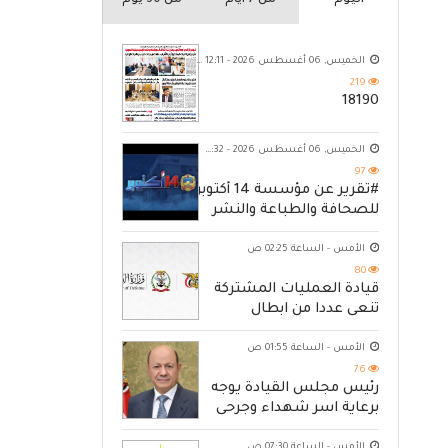
اليوم
من 7 ايام
من 30 يوم
الخميس, 06 أغسطس 2026 - 12:11 ص
219
18190
الخميس, 06 أغسطس 2026 - 10:32 م
97
#تقرير عن مؤسسة 14 أكتوبر
للصحافة والطباعة والنشر
الأمس - الساعة 02:25 ص
80
قيادة العمليات المشتركة
تنعى عددا من ابطال
القوات المسلحة
الأمس - الساعة 01:55 ص
76
رئيس مجلس القيادة يوجه
برعاية اسر شهداء وجرحى
الهجوم الإرهابي الحوثي
الأمس - الساعة 07:30 ص