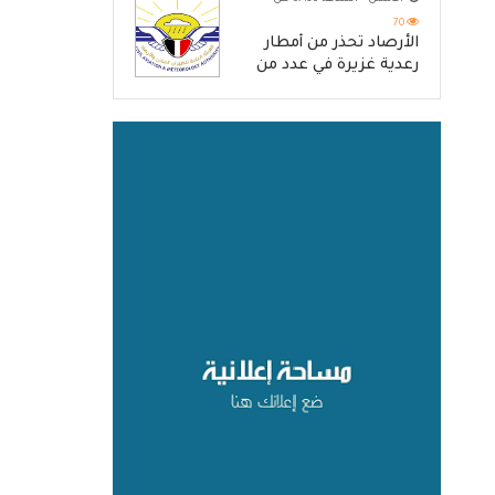
والرد الحازم على مصدر
التهديد
70
الأرصاد تحذّر من أمطار
رعدية غزيرة في عدد من
المحافظات