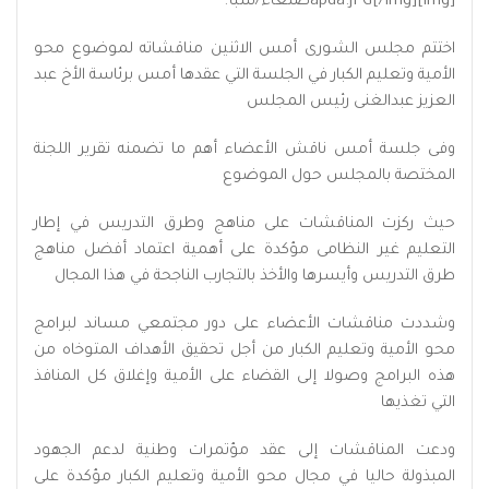
[img]apda.JPG[/img]صنعاء/سبأ:
اختتم مجلس الشورى أمس الاثنين مناقشاته لموضوع محو
الأمية وتعليم الكبار في الجلسة التي عقدها أمس برئاسة الأخ عبد
العزيز عبدالغنى رئيس المجلس
وفى جلسة أمس ناقش الأعضاء أهم ما تضمنه تقرير اللجنة
المختصة بالمجلس حول الموضوع
حيث ركزت المناقشات على مناهج وطرق التدريس في إطار
التعليم غير النظامى مؤكدة على أهمية اعتماد أفضل مناهج
طرق التدريس وأيسرها والأخذ بالتجارب الناجحة في هذا المجال
وشددت مناقشات الأعضاء على دور مجتمعي مساند لبرامج
محو الأمية وتعليم الكبار من أجل تحقيق الأهداف المتوخاه من
هذه البرامج وصولا إلى القضاء على الأمية وإغلاق كل المنافذ
التي تغذيها
ودعت المناقشات إلى عقد مؤتمرات وطنية لدعم الجهود
المبذولة حاليا في مجال محو الأمية وتعليم الكبار مؤكدة على