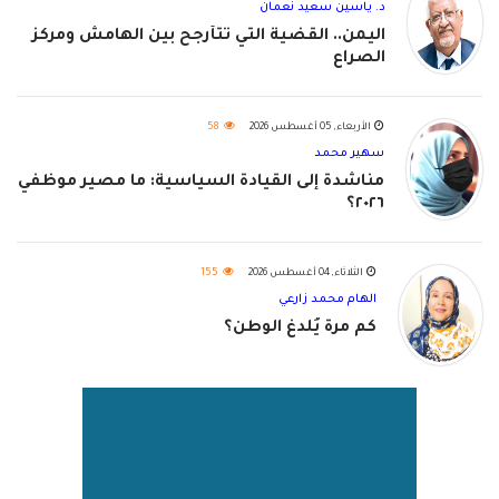
د. ياسين سعيد نعمان
اليمن.. القضية التي تتأرجح بين الهامش ومركز
الصراع
الأربعاء, 05 أغسطس 2026
58
سهير محمد
مناشدة إلى القيادة السياسية: ما مصير موظفي
٢٠٢٦؟
الثلاثاء, 04 أغسطس 2026
155
الهام محمد زارعي
كم مرة يُلدغ الوطن؟