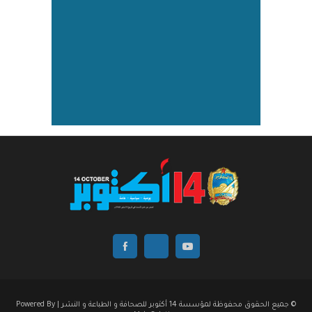
© جميع الحقوق محفوظة لمؤسسة 14 أكتوبر للصحافة و الطباعة و النشر | Powered By