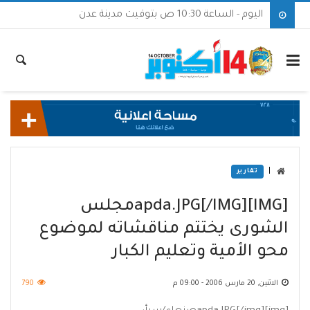
اليوم - الساعة 10:30 ص بتوقيت مدينة عدن
|
تقارير
[IMG]apda.JPG[/IMG]مجلس
الشورى يختتم مناقشاته لموضوع
محو الأمية وتعليم الكبار
الاثنين, 20 مارس 2006 - 09:00 م
790