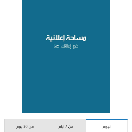
اليوم
من 7 ايام
من 30 يوم