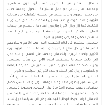
ستظل سبتمبر نبراسا يضيء مسار أي تحول سياسي،
واهدافها ما زالت برنامج عمل مسار هذا التحول، ومهما حدث
من خذلان للثورة، والتآمر عليها في تصفية الكفاءات من قيادات
الثورة، واعادة تموضع اذناب ينفذون المخطط، فلا قلق على ثورتنا
الخالدة، فما زال رجال الثورة يقارعون اعداءها، بالسلاح في جبهات
القتال او بالذاكرة الطرية عن الحقبة السوداء من تاريخ الأئمة،
سنتذكر الجهل والمرض والفقر والعزلة.
سيحمي سبتمبر كل ابناء الشعب الذين هب آباؤهم واسلافهم
لنصرتها من كل بقاع الارض جنوبا وشمالا، احفاد لبوزة ثورة
اكتوبر، واحفاد الزبيري والنعمان ومحمد علي لقمان، و ابناء عدن
التي كانت مسرحا للتخطيط لثورة 48م التي هيأت لسبتمبر،
وقراء صحيفة فتاة الجزيرة منبر سبتمبر في مقارعة الإمامة
والكهنوت، ورجال تعز السند والمدد للثورتين سبتمبر واكتوبر .
لم تكل ولم تمل القوى الاستعمارية وادواتها الرجعية في التآمر
على سبتمبر واكتوبر معا، ومنذ الوهلة الاولى وبعد فشل حصار
صنعاء، وجهت سهام المؤامرة على الجنوب، ومحاولة تأسيس
كيان استعماري تحت الوصاية البريطانية، رفضته عدن والمجلس
العمالي نواة الحركة الوطنية اليمنية، وكان الرد سياسة فرق تسد
الاستعمارية لتمزيق النسيج الاجتماعي في عدن باعتبارها مدينة