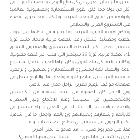
التحررية للإنسان العربي في كل بقاع الارض، وانتصرت الثورات في
اكثر من دولة مما اقلق القوى الاستعمارية والصهيونية العالمية
وادواتهم من القوى الرجعية العربية، وشكلت معا طوق القضاء
على المشروع العربي والاسلامي.
وبحكم اهمية الجزيرة العربية وما تختزنه في باطنها من ثروات
نفطية ومعدنية، تشكل رافدا لنهضة عربية قادمة، مثلت ثورة
سبتمبر الخطر الاكبر للمخطط الاستعماري والصهيوني المعيق
لأي نهضة عربية، ثورة 26 سبتمبر التي هدت اكبر قلعة كهنوتية،
وتكالبت عليها كل تلك القوى، وكان يراها العرب انتصارا لمشروع
الامة، والاعداء نكبة للمشروع الاستعماري والصهيوني والرجعي،
فانقسم العرب بين مناصر للثورة ومُعادٍ لها، والتاريخ سجل في
صفحاته مواقف الزعيم العربي الراحل جمال عبد الناصر.
وفي الداخل كان للصفوة من النخبة المثقفة من الاكاديميين
والمتخصصين في السياسة وعلم الاجتماع وكبار الشعراء
والادباء مواقف ما زالت ما ثلة، في التغني واثراء سبتمبر في
كتاباتهم واشعارهم وتحليلاتهم ورواياتهم، واجمل ما قال شاعرنا
الكبير البردوني عن سبتمبر في مطلع قصيدة ذات يو:م
فقنا على فجر يوم صبي.......فيا ضحوات المنى أطربي
أتدرين يا شمس ماذا جرى؟........سلبنا الدجى فجرنا المختبي!