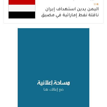
الحازم على مصدر التهديد
92
اليمن يدين استهداف إيران
ناقلة نفط إماراتية في مضيق
هرمز