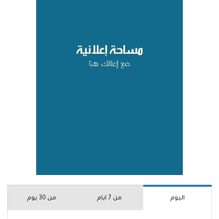
اليوم
من 7 ايام
من 30 يوم