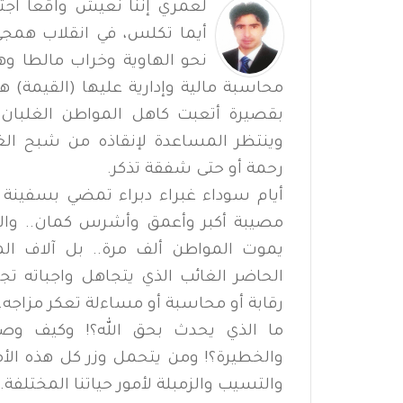
لعمري إننا نعيش واقعاً اجتما
أيما تكلس، في انقلاب همجي 
نحو الهاوية وخراب مالطا وه
محاسبة مالية وإدارية عليها (القيمة) 
بقصيرة أتعبت كاهل المواطن الغلبان 
وينتظر المساعدة لإنقاذه من شبح ال
رحمة أو حتى شفقة تذكر.
أيام سوداء غبراء دبراء تمضي بسفينة 
مصيبة أكبر وأعمق وأشرس كمان.. وا
يموت المواطن ألف مرة.. بل آلاف ا
الحاضر الغائب الذي يتجاهل واجباته تج
رقابة أو محاسبة أو مساءلة تعكر مزاجه.
ما الذي يحدث بحق الله؟! وكيف وصلت
والخطيرة؟! ومن يتحمل وزر كل هذه الأم
والتسيب والزمبلة لأمور حياتنا المختلفة.