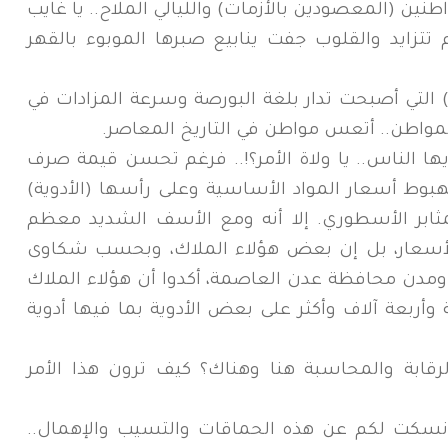
نين (المعصودين بالأزمات) والليالي الملاح.. يا غايب
تتزايد والقلوب جفت ينابيع صبرها الموبوء بالقهر
التي أصبحت تدار بلغة البورصة وسرعة المزادات في
واطن.. أتعس مواطن في التاريخ المعاصر.
يها الناس.. يا ولاة الأمر؟!.. فرغم تحسن قيمة صرف
لهبوط أسعار المواد الأساسية وعلى رأسها (الأدوية)
مثابر الأسطوري. إلا أنه ومع الأسف الشديد معظم
أسعار، بل إن بعض هؤلاء الملاك، وبحسب شكاوى
ومدن محافظة عدن العاصمة، أكدوا أن هؤلاء الملاك
وأربعة آلاف وأكثر على بعض الأدوية بما فيها أدوية
لرقابة والمحاسبة هنا وهناك؟ كيف ترون هذا الأمر
 نسكت لكم عن هذه الحماقات والتسيب والإهمال..