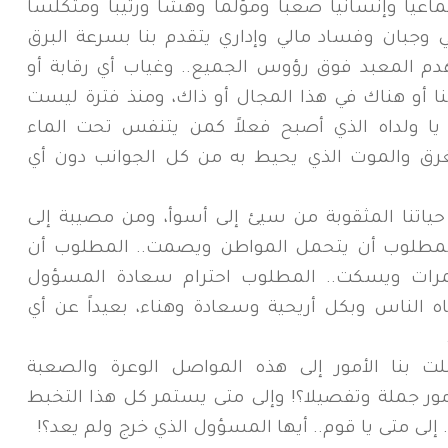
عياً وإنسانياً صعباً ومؤلماً وهشاً ورتيباً ومتكلساً
وجبان وفساد مالي وإداري يتقدم بنا بسرعة البرق
دم المعبد فوق رؤوس الجميع.. وغياب أي رقابة أو
هنا أو هناك في هذا المجال أو ذاك، ومنذ فترة ليست
يا ولداه الذي أصبح فعلاً كمن يتنفس تحت الماء
غرق والموت الذي يحيط به من كل الجوانب دون أي
حياتنا المثقوبة من سيئ إلى أسوأ، ومن مصيبة إلى
لمطلوب أن يتحمل المواطن ويصمت.. المطلوب أن
لمرات ويسكت.. المطلوب احترام سعادة المسؤول
اه الناس وبكل أريحية وسعادة وهناء، بعيداً عن أي
 بنا الأمور إلى هذه المواصل الوعرة والصعبة
ور جملة وتفصيلا؟! وإلى متى يستمر كل هذا التخبط
. إلى متى يا قوم.. أيها المسؤول الذي خرج ولم يعد؟!