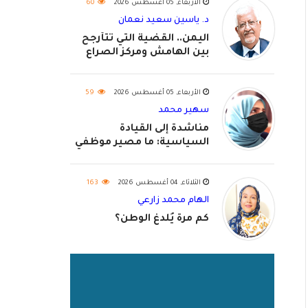
الأربعاء, 05 أغسطس 2026
60
د. ياسين سعيد نعمان
اليمن.. القضية التي تتأرجح
بين الهامش ومركز الصراع
الأربعاء, 05 أغسطس 2026
59
سهير محمد
مناشدة إلى القيادة
السياسية: ما مصير موظفي
٢٠٢٦؟
الثلاثاء, 04 أغسطس 2026
163
الهام محمد زارعي
كم مرة يُلدغ الوطن؟