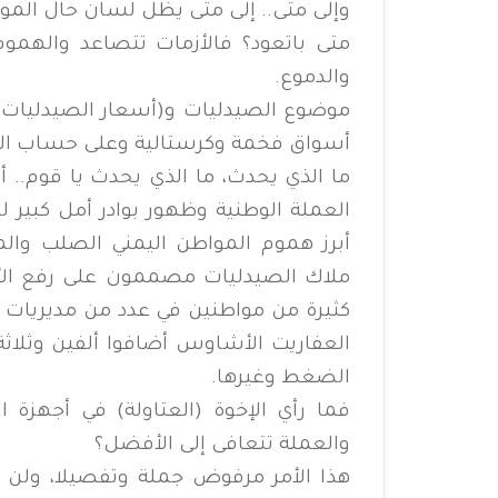
وإلى متى.. إلى متى يظل لسان حال المواط
متى باتعود؟ فالأزمات تتصاعد والهموم 
والدموع.
موضوع الصيدليات و(أسعار الصيدليات) 
أسواق فخمة وكرستالية وعلى حساب الم
ما الذي يحدث، ما الذي يحدث يا قوم.. أ
العملة الوطنية وظهور بوادر أمل كبير 
أبرز هموم المواطن اليمني الصلب وال
ملاك الصيدليات مصممون على رفع ال
كثيرة من مواطنين في عدد من مديريات 
العفاريت الأشاوس أضافوا ألفين وثلاثة 
الضغط وغيرها.
فما رأي الإخوة (العتاولة) في أجهزة ا
والعملة تتعافى إلى الأفضل؟
هذا الأمر مرفوض جملة وتفصيلا، ولن