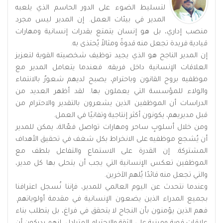
لتسليط الضوء على الدور الحاسم الذي يلعبه
المدير في بيئات العمل. إن المدير ليس مجرد
منصب إداري، بل هو إنسان يتمتع بقدرات إنسانية ومهارات
قيادية فريدة تجعل منه قدوةً ومثالاً يُحتذى به.
إن المدير الناجح هو الذي يجيد توظيف شخصيته القوية لتعزيز
العلاقات الإنسانية داخل فريقه. فعندما يتعامل المدير مع
موظفيه بروح القانون وباحترام، يصبح لديهم شعورٌ بالانتماء
والولاء للمؤسسة التي يعملون بها. لقد أظهر العديد من
الدراسات أن الموظفين الذين يشعرون بالتقدير والاحترام من
قبل مديريهم، يكونون أكثر إنتاجية وتفانيًا في العمل.
ومن خلال أسلوبٍ ساحر ومهارات تواصل فعّالة، يمكن للمدير
أن يُشجع موظفيه على الانخراط بكل شغف في تحقيق الأهداف
المشتركة. إن القدرة على الاستماع والتفاعل بلطف مع
الموظفين تعكس الإنسانية التي يجب أن يتحلى بها كل مدير،
والتي تجعل منه قائدًا يُلهم الآخرين.
وعندما نتحدث عن اليوم العالمي للمدير، فإننا نُسجل اعترافنا
بجميع المدراء الذين يضعون الإنسانية في مقدمة أولوياتهم.
فهم الذين يؤمنون بأن النجاح لا يتحقق في فراغ، بل يتطلب بناء