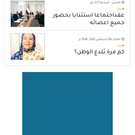
الأمس - الساعة 12:17 ص
124
عقداجتماعا استثنايا بحضور
جميع اعضائه
الثلاثاء, 04 أغسطس 2026 - 10:46 م
123
كم مرة يُلدغ الوطن؟