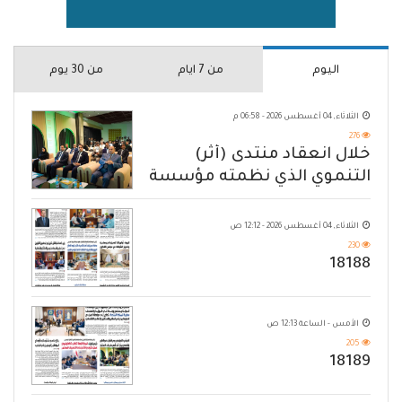
اليوم
من 7 ايام
من 30 يوم
الثلاثاء, 04 أغسطس 2026 - 06:58 م
276
خلال انعقاد منتدى (أثر)
التنموي الذي نظمته مؤسسة
حضرموت
الثلاثاء, 04 أغسطس 2026 - 12:12 ص
230
18188
الأمس - الساعة 12:13 ص
205
18189