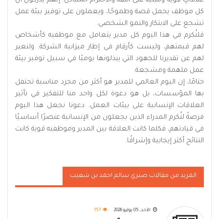
علاقاتٍ قوية ومبنية على الثقة والاحترام المتبادل. إنهم يدركون أن
كل موظف يحمل قصة وطموحًا، ويعملون على توفير بيئة عمل
تشجع على الابتكار والنمو الشخصي.
فلنُكرم في هذا اليوم كل مدير يتعامل مع موظفيه كأشخاص
لهم قيمتهم، وليست كأرقام في إطار ميزانية الشركة. ولنعبر
لهم عن تقديرنا للجهود التي يبذلونها يوميًا في سبيل توفير بيئة
عمل ملهمة ومشجعة.
ختامًا، إن اليوم العالمي للمدير هو أكثر من مجرد مناسبة تحتفل
بها المؤسسات، بل هو دعوة لكل واحد منا للتفكير في تأثير
العلاقات الإنسانية على بيئات العمل. دعونا نجعل هذا اليوم
فرصةً لنُكرم المدراء الذين يجعلون من الإنسانية عنصرًا أساسيًا
في قيادتهم، فكلما كانت العلاقة بين المدير وموظفيه قوية كانت
النتائج أكثر إيجابية وإشراقًا.
المزيد من مقالات صبري سالم احمد بن شعيب
الأحد, 05 يوليو 2026
157