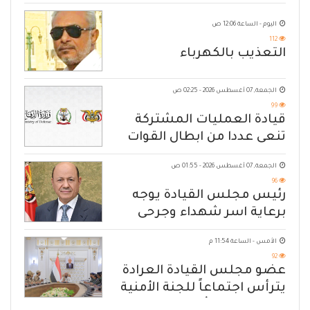
اليوم - الساعة 12:06 ص
112
التعذيب بالكهرباء
الجمعة, 07 أغسطس 2026 - 02:25 ص
99
قيادة العمليات المشتركة
تنعى عددا من ابطال القوات
المسلحة
الجمعة, 07 أغسطس 2026 - 01:55 ص
96
رئيس مجلس القيادة يوجه
برعاية اسر شهداء وجرحى
الهجوم الإرهابي الحوثي والرد
الأمس - الساعة 11:54 م
الحازم على مصدر التهديد
92
عضو مجلس القيادة العرادة
يترأس اجتماعاً للجنة الأمنية
العسكرية بمأرب