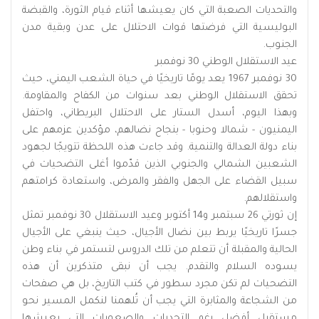
والتحديات الصعبة التي كان يعيشها أثناء قيام الثورة، والقبضة
البوليسية التي فرضتها قوات الاحتلال على عدن وبقية مدن
الجنوب.
عيد الاستقلال الوطني 30 نوفمبر
30 نوفمبر 1967 يعد يومًا تاريخيًا في حياة الشعب اليمني، حيث
تحقق الاستقلال الوطني بعد سنوات من الكفاح والمقاومة.
وبهذا اليوم، أسدل الستار على الاحتلال البريطاني، واحتفل
اليمنيون - شمالا وحنوبا - بنجاح نضالهم، مؤكدين عزمهم على
بناء دولة العدالة والتنمية. وقد جاءت هذه اللحظة تتويجًا لجهود
الشعبين الشمالي والجنوبي الذين قدّموا أغلى التضحيات في
سبيل القضاء على الجهل والفقر والمرض، واستعادة كرامتهم
واستقلالهم.
إن ثورتي 26 سبتمبر و14 أكتوبر وعيد الاستقلال 30 نوفمبر تمثل
جسرًا تاريخيًا يربط بين نضال الأجيال، حيث ينبغي على الأجيال
الحالية والمقبلة أن تتعلم من تلك الدروس لتستمر في بناء وطن
يسوده السلام والتقدم. يجب أن نبقى متذكرين أن هذه
التضحيات لم تكن مجرد سطور في كتب التاريخ، بل هي صفحات
من الشجاعة والمثابرة التي يجب أن تُلهمنا لنكمل المسير نحو
مستقبل أفضل رغم التحديات والصعوبات التي يعيشها