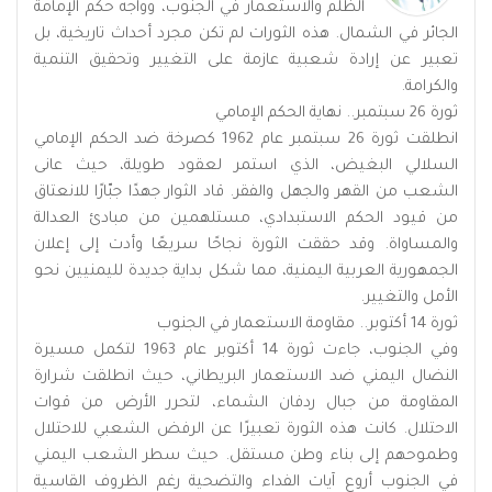
الظلم والاستعمار في الجنوب، وواجه حكم الإمامة
الجائر في الشمال. هذه الثورات لم تكن مجرد أحداث تاريخية، بل
تعبير عن إرادة شعبية عازمة على التغيير وتحقيق التنمية
والكرامة.
ثورة 26 سبتمبر.. نهاية الحكم الإمامي
انطلقت ثورة 26 سبتمبر عام 1962 كصرخة ضد الحكم الإمامي
السلالي البغيض، الذي استمر لعقود طويلة، حيث عانى
الشعب من القهر والجهل والفقر. قاد الثوار جهدًا جبّارًا للانعتاق
من قيود الحكم الاستبدادي، مستلهمين من مبادئ العدالة
والمساواة. وقد حققت الثورة نجاحًا سريعًا وأدت إلى إعلان
الجمهورية العربية اليمنية، مما شكل بداية جديدة لليمنيين نحو
الأمل والتغيير.
ثورة 14 أكتوبر.. مقاومة الاستعمار في الجنوب
وفي الجنوب، جاءت ثورة 14 أكتوبر عام 1963 لتكمل مسيرة
النضال اليمني ضد الاستعمار البريطاني، حيث انطلقت شرارة
المقاومة من جبال ردفان الشماء، لتحرر الأرض من قوات
الاحتلال. كانت هذه الثورة تعبيرًا عن الرفض الشعبي للاحتلال
وطموحهم إلى بناء وطن مستقل. حيث سطر الشعب اليمني
في الجنوب أروع آيات الفداء والتضحية رغم الظروف القاسية